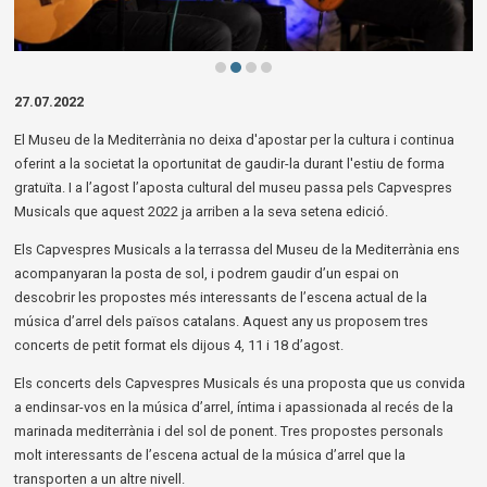
Diapositiva 2 de 4
27.07.2022
El Museu de la Mediterrània no deixa d'apostar per la cultura i continua
oferint a la societat la oportunitat de gaudir-la durant l'estiu de forma
gratuïta. I a l’agost l’aposta cultural del museu passa pels Capvespres
Musicals que aquest 2022 ja arriben a la seva setena edició.
Els Capvespres Musicals a la terrassa del Museu de la Mediterrània ens
acompanyaran la posta de sol, i podrem gaudir d’un espai on
descobrir les propostes més interessants de l’escena actual de la
música d’arrel dels països catalans. Aquest any us proposem tres
concerts de petit format els dijous 4, 11 i 18 d’agost.
Els concerts dels Capvespres Musicals és una proposta que us convida
a endinsar-vos en la música d’arrel, íntima i apassionada al recés de la
marinada mediterrània i del sol de ponent. Tres propostes personals
molt interessants de l’escena actual de la música d’arrel que la
transporten a un altre nivell.