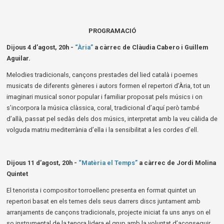
PROGRAMACIÓ
Dijous 4 d’agost, 20h -
“Ària”
a càrrec de Clàudia Cabero i Guillem
Aguilar.
Melodies tradicionals, cançons prestades del lied català i poemes
musicats de diferents gèneres i autors formen el repertori d’Ària, tot un
imaginari musical sonor popular i familiar proposat pels músics i on
s’incorpora la música clàssica, coral, tradicional d’aquí però també
d’allà, passat pel sedàs dels dos músics, interpretat amb la veu càlida de
volguda matriu mediterrània d’ella i la sensibilitat a les cordes d’ell.
Dijous 11 d’agost, 20h -
“Matèria el Temps”
a càrrec de Jordi Molina
Quintet
El tenorista i compositor torroellenc presenta en format quintet un
repertori basat en els temes dels seus darrers discs juntament amb
arranjaments de cançons tradicionals, projecte iniciat fa uns anys on el
so instrumental de la tenora lidera el grup amb la voluntat d’aconseguir