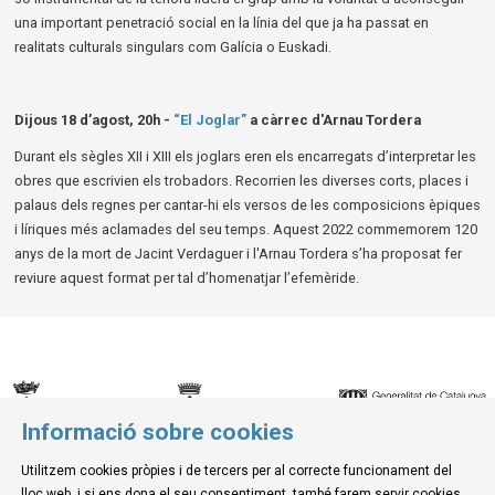
una important penetració social en la línia del que ja ha passat en
realitats culturals singulars com Galícia o Euskadi.
Dijous 18 d’agost, 20h -
“El Joglar”
a càrrec d'Arnau Tordera
Durant els sègles XII i XIII els joglars eren els encarregats d’interpretar les
obres que escrivien els trobadors. Recorrien les diverses corts, places i
palaus dels regnes per cantar-hi els versos de les composicions èpiques
i líriques més aclamades del seu temps. Aquest 2022 commemorem 120
anys de la mort de Jacint Verdaguer i l'Arnau Tordera s’ha proposat fer
reviure aquest format per tal d’homenatjar l’efemèride.
Informació sobre cookies
© Museu de la Mediterrània
Utilitzem cookies pròpies i de tercers per al correcte funcionament del
C. d'Ullà, 27-31 | 17257 Torroella de Montgrí
lloc web, i si ens dona el seu consentiment, també farem servir cookies