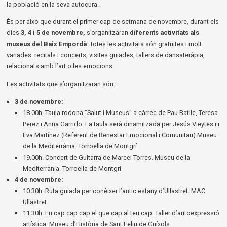
la població en la seva autocura.
És per això que durant el primer cap de setmana de novembre, durant els
dies
3, 4 i 5 de novembre,
s’organitzaran
diferents activitats als
museus del Baix Empordà
. Totes les activitats són gratuïtes i molt
variades: recitals i concerts, visites guiades, tallers de dansateràpia,
relacionats amb l’art o les emocions.
Les activitats que s’organitzaran són:
3 de novembre:
18.00h. Taula rodona "Salut i Museus" a càrrec de Pau Batlle, Teresa
Perez i Anna Garrido. La taula serà dinamitzada per Jesús Vieytes i i
Eva Martínez (Referent de Benestar Emocional i Comunitari) Museu
de la Mediterrània. Torroella de Montgrí
19.00h. Concert de Guitarra de Marcel Torres. Museu de la
Mediterrània. Torroella de Montgrí
4 de novembre:
10.30h. Ruta guiada per conèixer l’antic estany d’Ullastret. MAC
Ullastret.
11.30h. En cap cap cap el que cap al teu cap. Taller d’autoexpressió
artística. Museu d’Història de Sant Feliu de Guíxols.