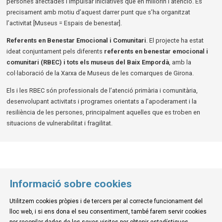
persones afectades i impulsar iniciatives que en millorin l’atenció. És
precisament amb motiu d’aquest darrer punt que s’ha organitzat
l’activitat [Museus = Espais de benestar].
Referents en Benestar Emocional i Comunitari
. El projecte ha estat
ideat conjuntament pels diferents
referents en benestar emocional i
comunitari
(RBEC)
i tots els museus
del Baix Empordà
, amb la
col·laboració de la Xarxa de Museus de les comarques de Girona.
Els i les RBEC són professionals de l’atenció primària i comunitària,
desenvolupant activitats i programes orientats a l’apoderament i la
resiliència de les persones, principalment aquelles que es troben en
situacions de vulnerabilitat i fragilitat.
Informació sobre cookies
Utilitzem cookies pròpies i de tercers per al correcte funcionament del
© Museu de la Mediterrània
lloc web, i si ens dona el seu consentiment, també farem servir cookies
C. d'Ullà, 27-31 | 17257 Torroella de Montgrí