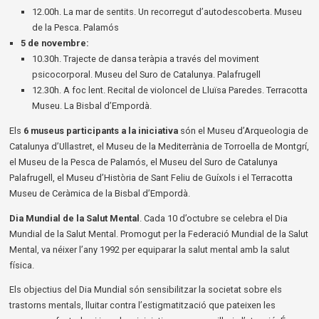
12.00h. La mar de sentits. Un recorregut d’autodescoberta. Museu
de la Pesca. Palamós
5 de novembre:
10.30h. Trajecte de dansa teràpia a través del moviment
psicocorporal. Museu del Suro de Catalunya. Palafrugell
12.30h. A foc lent. Recital de violoncel de Lluïsa Paredes. Terracotta
Museu. La Bisbal d’Empordà.
Els
6 museus participants a la iniciativa
són el Museu d’Arqueologia de
Catalunya d’Ullastret, el Museu de la Mediterrània de Torroella de Montgrí,
el Museu de la Pesca de Palamós, el Museu del Suro de Catalunya
Palafrugell, el Museu d’Història de Sant Feliu de Guíxols i el Terracotta
Museu de Ceràmica de la Bisbal d’Empordà.
Dia Mundial de la Salut Mental
. Cada 10 d’octubre se celebra el Dia
Mundial de la Salut Mental. Promogut per la Federació Mundial de la Salut
Mental, va néixer l’any 1992 per equiparar la salut mental amb la salut
física.
Els objectius del Dia Mundial són sensibilitzar la societat sobre els
trastorns mentals, lluitar contra l’estigmatització que pateixen les