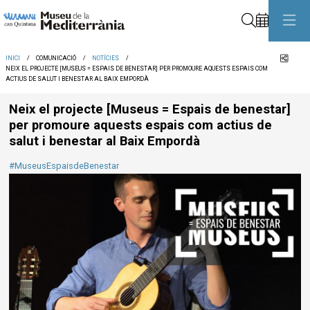
Cerca
Comp
INICI
COMUNICACIÓ
NOTÍCIES
NEIX EL PROJECTE [MUSEUS = ESPAIS DE BENESTAR] PER PROMOURE AQUESTS ESPAIS COM
ACTIUS DE SALUT I BENESTAR AL BAIX EMPORDÀ
Neix el projecte [Museus = Espais de benestar]
per promoure aquests espais com actius de
salut i benestar al Baix Empordà
#MuseusEspaisdeBenestar