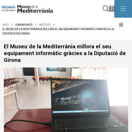
Cerca
Comp
INICI
COMUNICACIÓ
NOTÍCIES
EL MUSEU DE LA MEDITERRÀNIA MILLORA EL SEU EQUIPAMENT INFORMÀTIC GRÀCIES A LA
DIPUTACIÓ DE GIRONA
El Museu de la Mediterrània millora el seu
equipament informàtic gràcies a la Diputació de
Girona