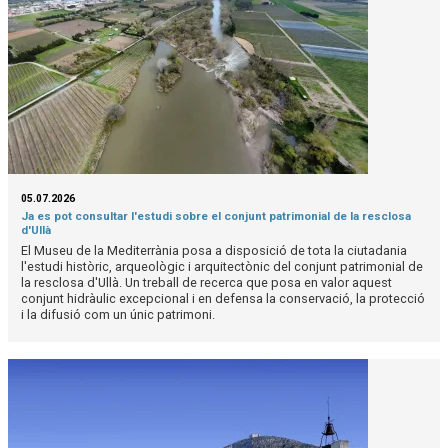
05.07.2026
Ja es pot consultar l'estudi sobre el conjunt patrimonial de la resclosa
d'Ullà
El Museu de la Mediterrània posa a disposició de tota la ciutadania
l'estudi històric, arqueològic i arquitectònic del conjunt patrimonial de
la resclosa d'Ullà. Un treball de recerca que posa en valor aquest
conjunt hidràulic excepcional i en defensa la conservació, la protecció
i la difusió com un únic patrimoni.