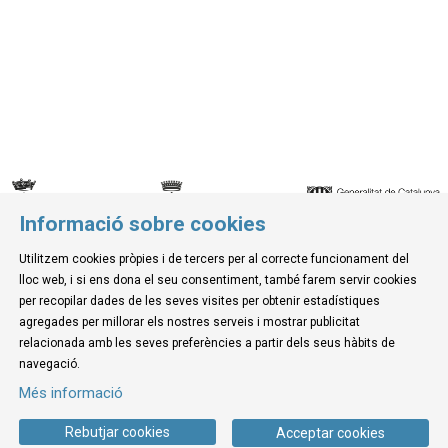
Informació sobre cookies
© Museu de la Mediterrània
Utilitzem cookies pròpies i de tercers per al correcte funcionament del
C. d'Ullà, 27-31 | 17257 Torroella de Montgrí
lloc web, i si ens dona el seu consentiment, també farem servir cookies
Tel. 972 755 180 a/e: info@museudelamediterrania.cat
per recopilar dades de les seves visites per obtenir estadístiques
agregades per millorar els nostres serveis i mostrar publicitat
relacionada amb les seves preferències a partir dels seus hàbits de
Sitemap
|
Avís Legal
|
Ús de Cookies
|
Contactar
navegació.
Més informació
Link a instagram
Link a youtube
Link a twitter
Link a facebook
Rebutjar cookies
Acceptar cookies