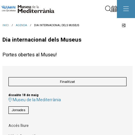
Cerca
Comp
INICI
AGENDA
DIA INTERNACIONAL DELS MUSEUS
Dia internacional dels Museus
Portes obertes al Museu!
Finalitzat
dissabte 18 de maig
Museu de la Mediterrània
Jornades
Accés lliure