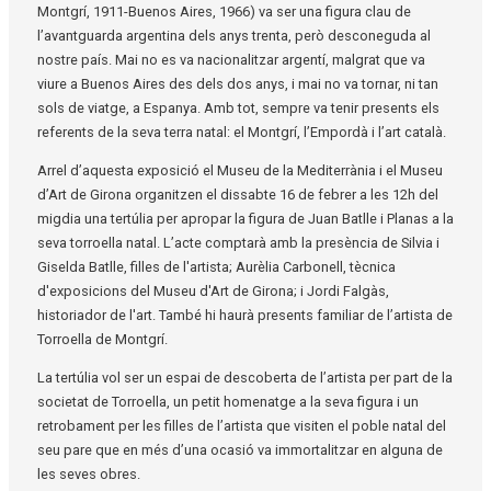
Montgrí, 1911-Buenos Aires, 1966) va ser una figura clau de
l’avantguarda argentina dels anys trenta, però desconeguda al
nostre país. Mai no es va nacionalitzar argentí, malgrat que va
viure a Buenos Aires des dels dos anys, i mai no va tornar, ni tan
sols de viatge, a Espanya. Amb tot, sempre va tenir presents els
referents de la seva terra natal: el Montgrí, l’Empordà i l’art català.
Arrel d’aquesta exposició el Museu de la Mediterrània i el Museu
d’Art de Girona organitzen el dissabte 16 de febrer a les 12h del
migdia una tertúlia per apropar la figura de Juan Batlle i Planas a la
seva torroella natal. L’acte comptarà amb la presència de Silvia i
Giselda Batlle, filles de l'artista; Aurèlia Carbonell, tècnica
d'exposicions del Museu d'Art de Girona; i Jordi Falgàs,
historiador de l'art. També hi haurà presents familiar de l’artista de
Torroella de Montgrí.
La tertúlia vol ser un espai de descoberta de l’artista per part de la
societat de Torroella, un petit homenatge a la seva figura i un
retrobament per les filles de l’artista que visiten el poble natal del
seu pare que en més d’una ocasió va immortalitzar en alguna de
les seves obres.