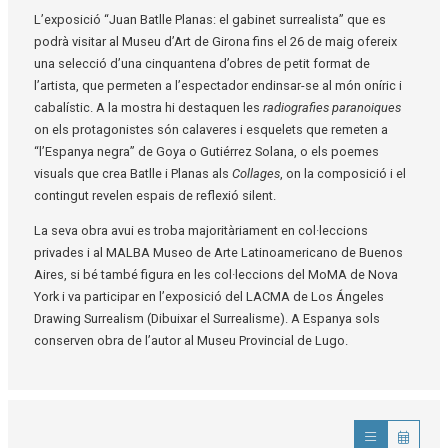
L’exposició “Juan Batlle Planas: el gabinet surrealista” que es
podrà visitar al Museu d’Art de Girona fins el 26 de maig ofereix
una selecció d’una cinquantena d’obres de petit format de
l’artista, que permeten a l’espectador endinsar-se al món oníric i
cabalístic. A la mostra hi destaquen les
radiografies paranoiques
on els protagonistes són calaveres i esquelets que remeten a
“l’Espanya negra” de Goya o Gutiérrez Solana, o els poemes
visuals que crea Batlle i Planas als
Collages
, on la composició i el
contingut revelen espais de reflexió silent.
La seva obra avui es troba majoritàriament en col·leccions
privades i al MALBA Museo de Arte Latinoamericano de Buenos
Aires, si bé també figura en les col·leccions del MoMA de Nova
York i va participar en l’exposició del LACMA de Los Ángeles
Drawing Surrealism (Dibuixar el Surrealisme). A Espanya sols
conserven obra de l’autor al Museu Provincial de Lugo.