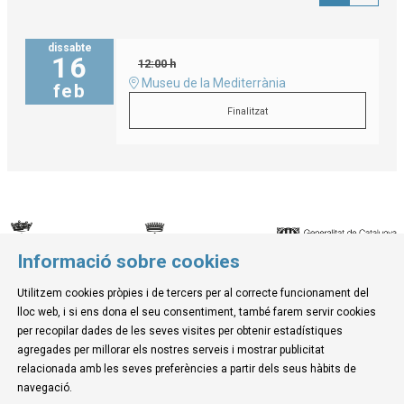
dissabte
16
12:00 h
Museu de la Mediterrània
feb
Finalitzat
Informació sobre cookies
© Museu de la Mediterrània
Utilitzem cookies pròpies i de tercers per al correcte funcionament del
C. d'Ullà, 27-31 | 17257 Torroella de Montgrí
lloc web, i si ens dona el seu consentiment, també farem servir cookies
Tel. 972 755 180 a/e: info@museudelamediterrania.cat
per recopilar dades de les seves visites per obtenir estadístiques
agregades per millorar els nostres serveis i mostrar publicitat
relacionada amb les seves preferències a partir dels seus hàbits de
Sitemap
|
Avís Legal
|
Ús de Cookies
|
Contactar
navegació.