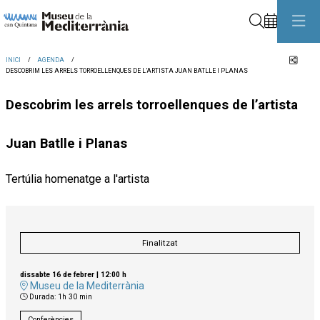
Cerca
Comp
INICI
AGENDA
DESCOBRIM LES ARRELS TORROELLENQUES DE L’ARTISTA JUAN BATLLE I PLANAS
Descobrim les arrels torroellenques de l’artista
Juan Batlle i Planas
Tertúlia homenatge a l'artista
Finalitzat
dissabte 16 de febrer
|
12:00 h
Museu de la Mediterrània
Durada:
1h 30 min
Conferències