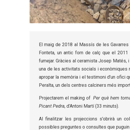
Diapositiva 1 de 5: Picant Pedra | © Antoni Martí
El maig de 2018 al Massís de les Gavarres e
Fonteta, un antic forn de calç que el 2011 s
fumejar. Gràcies al ceramista Josep Matés, i
una de les activitats socials i econòmiques 
apropar la memòria i el testimoni d’un ofici
Peralta, un dels centres calciners més impor
Projectarem el making of
Per què hem torna
Picant Pedra
, d’Antoni Martí (33 minuts).
Al finalitzar les projeccions s'obrirà un 
possibles preguntes o consultes que puguin t