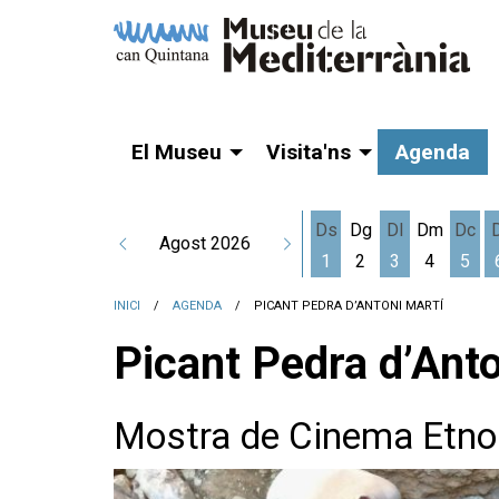
El Museu
Visita'ns
Agenda
Ds
Dg
Dl
Dm
Dc
Agost 2026
1
2
3
4
5
Dissabte 1 d'agost
Dilluns 3 d'a
Dime
INICI
AGENDA
PICANT PEDRA D’ANTONI MARTÍ
Picant Pedra d’Anto
Mostra de Cinema Etno