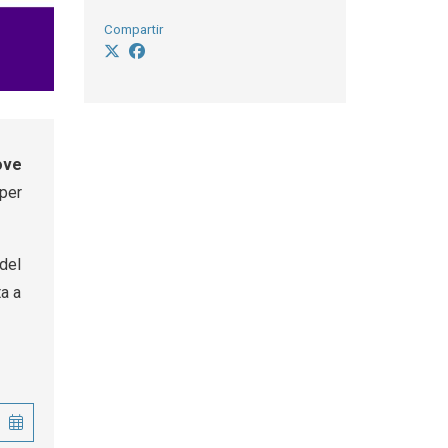
Compartir
ove
 per
del
ta a