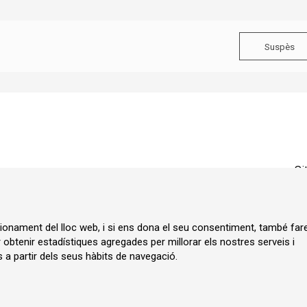
Suspès
Si
ncionament del lloc web, i si ens dona el seu consentiment, també fa
r obtenir estadístiques agregades per millorar els nostres serveis i
 a partir dels seus hàbits de navegació.
ia.cat