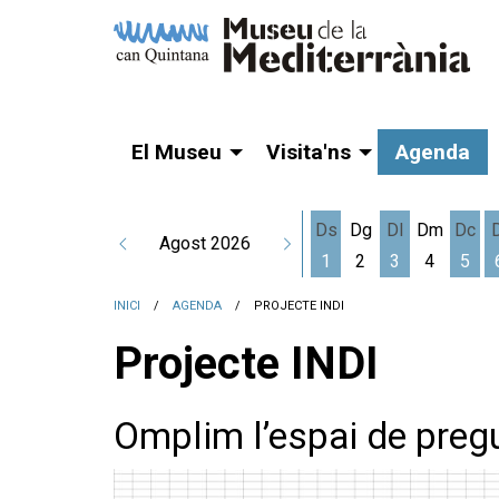
El Museu
Visita'ns
Agenda
Ds
Dg
Dl
Dm
Dc
Agost 2026
1
2
3
4
5
Dissabte 1 d'agost
Dilluns 3 d'a
Dime
INICI
AGENDA
PROJECTE INDI
Projecte INDI
Omplim l’espai de preg