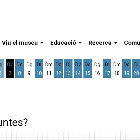
Viu el museu
Educació
Recerca
Comu
Dj
Dv
Ds
Dg
Dl
Dm
Dc
Dj
Dv
Ds
Dg
Dl
Dm
Dc
Dj
6
7
8
9
10
11
12
13
14
15
16
17
18
19
20
gost
cres 5 d'agost
Dijous 6 d'agost
Divendres 7 d'agost
Dissabte 8 d'agost
Dilluns 10 d'agost
Dimecres 12 d'agost
Dijous 13 d'agost
Divendres 14 d'agost
Dissabte 15 d'agost
Dilluns 17 d'ag
Dimec
D
untes?