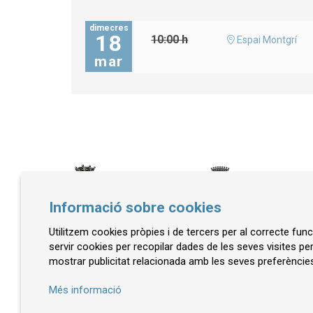
dimecres
18
10:00 h
Espai Montgrí
mar
Informació sobre cookies
Utilitzem cookies pròpies i de tercers per al correcte fu
© Museu de la Mediterrània
servir cookies per recopilar dades de les seves visites pe
mostrar publicitat relacionada amb les seves preferències
C. d'Ullà, 27-31 | 17257 Torroella de Montgrí
Tel. 972 755 180 a/e: info@museudelamediterran
Més informació