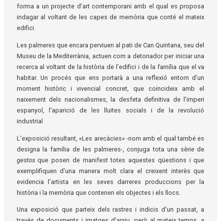
forma a un projecte d’art contemporani amb el qual es proposa
indagar al voltant de les capes de memòria que conté el mateix
edifici.
Les palmeres que encara perviuen al pati de Can Quintana, seu del
Museu de la Mediterrània, actuen com a detonador per iniciar una
recerca al voltant de la història de l’edifici i de la família que el va
habitar. Un procés que ens portarà a una reflexió entorn d’un
moment històric i vivencial concret, que coincideix amb el
naixement dels nacionalismes, la desfeta definitiva de l’imperi
espanyol, l'aparició de les lluites socials i de la revolució
industrial
L’exposició resultant, «Les arecàcies» -nom amb el qual també es
designa la família de les palmeres-, conjuga tota una sèrie de
gestos
que posen de manifest totes aquestes qüestions i que
exemplifiquen d’una manera molt clara el creixent interès que
evidencia l’artista en les seves darreres produccions per la
història i la memòria que contenen els objectes i els llocs.
Una exposició que parteix dels rastres i indicis d’un passat, a
través de documents i imatges d’arxiu, però al mateix temps, a