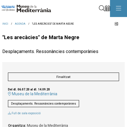
Cerca
Comp
INICI
AGENDA
"LES ARECÀCIES" DE MARTA NEGRE
"Les arecàcies" de Marta Negre
Desplaçaments. Ressonàncies contemporànies
Finalitzat
Del dl. 06.07.20
al dl. 14.09.20
Museu de la Mediterrània
Desplaçaments. Ressonàncies contemporànies
Full de sala exposició
Organitza:
Museu de la Mediterrània