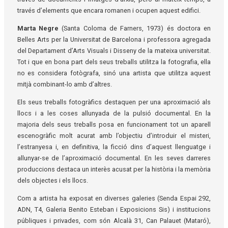
través d’elements que encara romanen i ocupen aquest edifici.
Marta Negre
(Santa Coloma de Farners, 1973) és doctora en
Belles Arts per la Universitat de Barcelona i professora agregada
del Departament d’Arts Visuals i Disseny de la mateixa universitat.
Tot i que en bona part dels seus treballs utilitza la fotografia, ella
no es considera fotògrafa, sinó una artista que utilitza aquest
mitjà combinant-lo amb d’altres.
Els seus treballs fotogràfics destaquen per una aproximació als
llocs i a les coses allunyada de la pulsió documental. En la
majoria dels seus treballs posa en funcionament tot un aparell
escenogràfic molt acurat amb l’objectiu d’introduir el misteri,
l’estranyesa i, en definitiva, la ficció dins d’aquest llenguatge i
allunyar-se de l’aproximació documental. En les seves darreres
produccions destaca un interès acusat per la història i la memòria
dels objectes i els llocs.
Com a artista ha exposat en diverses galeries (Senda Espai 292,
ADN, T4, Galeria Benito Esteban i Exposicions Sis) i institucions
públiques i privades, com són Alcalà 31, Can Palauet (Mataró),