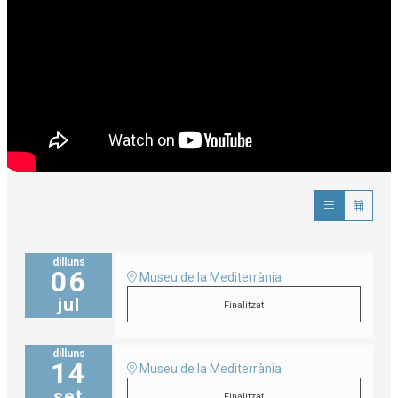
dilluns
06
Museu de la Mediterrània
jul
Finalitzat
dilluns
14
Museu de la Mediterrània
set
Finalitzat