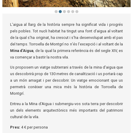
Diapositiva 2 de 6: Mina d'aigua | © Museu de la Mediterrània
L’aigua al llarg de la història sempre ha significat vida i progrés
pels pobles. Tot nucli habitat ha tingut una font d’aigua al voltant
de la qual s’ha originat, ha crescut i s’ha desenvolupat amb el pas
del temps. Torroella de Montgrí no n’és l’excepció i al voltant de la
Mina d’Aigua
, de la qual la primera referència és del segle XIV, es
va començar a bastir la nostra vila.
Us proposem un viatge subterrani a través de la mina d’aigua que
us descobrirà prop de 130 metres de canalització i us portarà cap
a un món amagat i per descobrir. Un viatge emocionant que us
permetrà conèixer una mica més la història de Torroella de
Montgrí.
Entreu a la Mina d’Aigua i submergiu-vos sota terra per descobrir
un dels elements arquitectònics més importants del patrimoni
cultural de la vila.
Preu:
4 € per persona