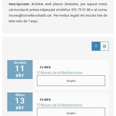
Inscripcions:
Activitat amb places limitades, per aquest motiu
cal inscripció prèvia mitjançant el telèfon 972 75 51 80 o al correu
museu@torroella-estartit.cat . Per motius legals els inscrits han de
tenir més de 7 anys.
dissabte
11
11:00 h
Museu de la Mediterrània
abr
Suspès
dilluns
13
11:00 h
Museu de la Mediterrània
abr
Suspès