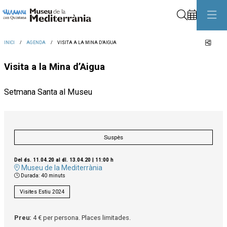
Cerca
Comp
INICI
AGENDA
VISITA A LA MINA D’AIGUA
Visita a la Mina d’Aigua
Setmana Santa al Museu
Suspès
Del ds. 11.04.20
al dl. 13.04.20
|
11:00 h
Museu de la Mediterrània
Durada:
40 minuts
Visites Estiu 2024
Preu:
4 € per persona. Places limitades.