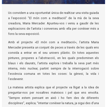
Diapositiva 1 de 1
Us convidem a una oportunitat única de realitzar una visita guiada
a l'exposició "El món com a meditació" de la mà de la seva
creadora, Maria Mercader. Apunteu-vos i veniu a gaudir de les
explicacions de l'artista i converseu amb ella per conèixer més a
fons la seva exposició.
Amb el projecte «El món com a meditació», l’artista Maria
Mercader presenta un conjunt de peces a través de les quals ens
convida a entrar en el seu univers plàstic. En totes aquestes
pintures, properes a l’abstracció, en les quals predominen els
blaus i els daurats, l’artista explora i treballa la seva part més
interna, més nuclear, partint sempre de la interrogació sobre
l’essència comuna en totes les coses: la gènesi, la vida i
l’esdevenir.
La mateixa artista explica que el projecte va lligat a la idea de
preguntar-nos per nosaltres mateixos i pel que ens envolta.
“Sempre estem pensant en això i ho fem des de diferents
disciplines”, explica; “intentar conèixer la natura, ja sigui des d’una