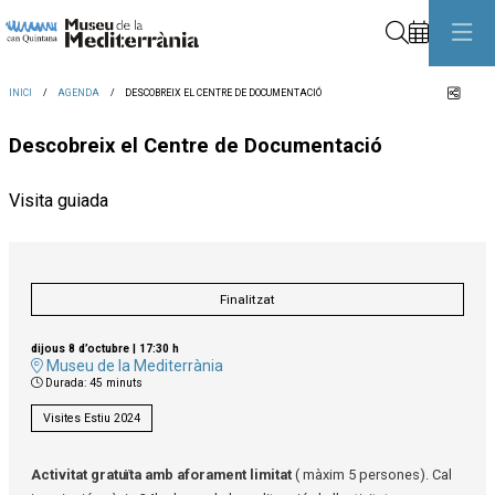
Cerca
Comp
INICI
AGENDA
DESCOBREIX EL CENTRE DE DOCUMENTACIÓ
Descobreix el Centre de Documentació
Visita guiada
Finalitzat
dijous 8 d’octubre
|
17:30 h
Museu de la Mediterrània
Durada:
45 minuts
Visites Estiu 2024
Activitat gratuïta amb aforament limitat
( màxim 5 persones). Cal