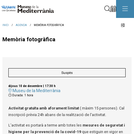
Cerca
Comp
INICI
AGENDA
MEMÒRIA FOTOGRÀFICA
Memòria fotogràfica
Suspès
dijous 10 de desembre
|
17:30 h
Museu de la Mediterrània
Durada:
1 hora
Activitat gratuïta amb aforament limitat
( màxim 15 persones). Cal
inscripció prèvia 24h abans de la realització de l'activitat.
L'activitat es portarà a terme amb totes les
mesures de seguretat i
higiene per la prevenció de la covid-19
que estiguin en vigor en