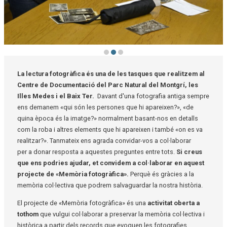
Diapositiva 2 de 3: Intercanvi de fotografies
La lectura fotogràfica és una de les tasques que realitzem al
Centre de Documentació del Parc Natural del Montgrí, les
Illes Medes i el Baix Ter.
Davant d'una fotografia antiga sempre
ens demanem «qui són les persones que hi apareixen?», «de
quina època és la imatge?» normalment basant-nos en detalls
com la roba i altres elements que hi apareixen i també «on es va
realitzar?». Tanmateix ens agrada convidar-vos a col·laborar
per a donar resposta a aquestes preguntes entre tots.
Si creus
que ens podries ajudar, et convidem a col·laborar en aquest
projecte de «Memòria fotogràfica».
Perquè és gràcies a la
memòria col·lectiva que podrem salvaguardar la nostra història.
El projecte de «Memòria fotogràfica» és una
activitat oberta a
tothom
que vulgui col·laborar a preservar la memòria col·lectiva i
històrica a partir dels records que evoquen les fotografies