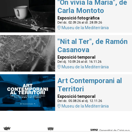
"On vivia la Maria", de
Carla Montoto
Exposició fotogràfica
Del dc. 02.09.26
al dl. 28.09.26
Museu de la Mediterrània
"Nit al Ter", de Ramón
Casanova
Exposició temporal
Del dj. 10.09.26
al dl. 16.11.26
Museu de la Mediterrània
Art Contemporani al
Territori
Exposició temporal
Del dc. 05.08.26
al dj. 12.11.26
Museu de la Mediterrània