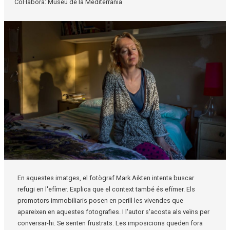
Col·labora: Museu de la Mediterrània
Diapositiva 1 de 1
En aquestes imatges, el fotògraf Mark Aikten intenta buscar
refugi en l'efímer. Explica que e
l context també és efímer. Els
promotors immobiliaris posen en perill les vivendes que
apareixen en aquestes fotografies. I l'autor s'acosta als veïns per
conversar-hi. Se senten frustrats. Les imposicions queden fora