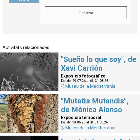
Finalitzat
Activitats relacionades
"Sueño lo que soy", de
Xavi Carrión
Exposició fotogràfica
Del dc. 29.07.26
al dl. 31.08.26
Museu de la Mediterrània
"Mutatis Mutandis",
de Mònica Alonso
Exposició temporal
Del dv. 19.06.26
al dl. 31.08.26
Museu de la Mediterrània