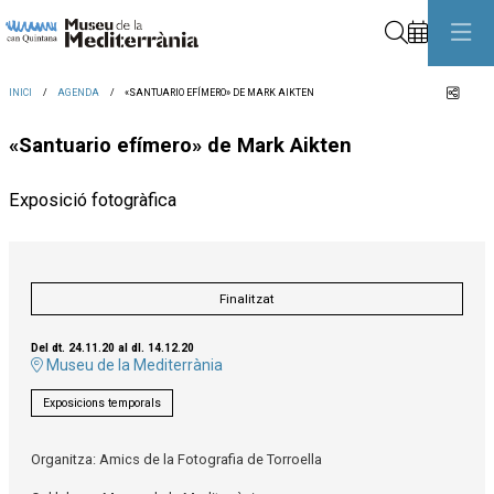
Cerca
Comp
INICI
AGENDA
«SANTUARIO EFÍMERO» DE MARK AIKTEN
«Santuario efímero» de Mark Aikten
Exposició fotogràfica
Finalitzat
Del dt. 24.11.20
al dl. 14.12.20
Museu de la Mediterrània
Exposicions temporals
Organitza: Amics de la Fotografia de Torroella