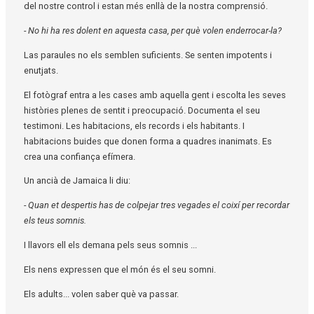
del nostre control i estan més enllà de la nostra comprensió.
- No hi ha res dolent en aquesta casa, per què volen enderrocar-la?
Las paraules no els semblen suficients. Se senten impotents i
enutjats.
El fotògraf entra a les cases amb aquella gent i escolta les seves
històries plenes de sentit i preocupació. Documenta el seu
testimoni. Les habitacions, els records i els habitants. I
habitacions buides que donen forma a quadres inanimats. Es
crea una confiança efímera.
Un ancià de Jamaica li diu:
- Quan et despertis has de colpejar tres vegades el coixí per recordar
els teus somnis.
I llavors ell els demana pels seus somnis ...
Els nens expressen que el món és el seu somni.
Els adults... volen saber què va passar.