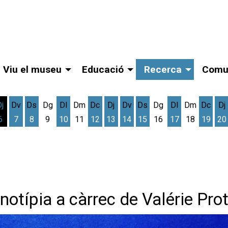
Viu el museu
Educació
Recerca
Comu
Dj
Dv
Ds
Dg
Dl
Dm
Dc
Dj
Dv
Ds
Dg
Dl
Dm
Dc
Dj
6
7
8
9
10
11
12
13
14
15
16
17
18
19
20
gost
cres 5 d'agost
Dijous 6 d'agost
Divendres 7 d'agost
Dissabte 8 d'agost
Dilluns 10 d'agost
Dimecres 12 d'agost
Dijous 13 d'agost
Divendres 14 d'agost
Dissabte 15 d'agost
Dilluns 17 d'ag
Dimec
D
ianotípia a càrrec de Valérie Pro