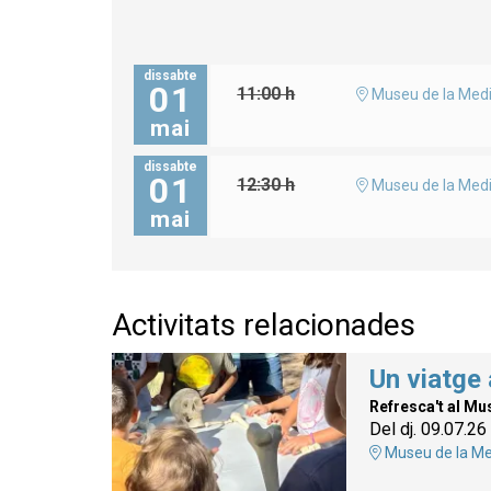
dissabte
01
11:00 h
Museu de la Medi
mai
dissabte
01
12:30 h
Museu de la Medi
mai
Activitats relacionades
Un viatge 
Refresca't al Mu
Del dj. 09.07.26
Museu de la Me