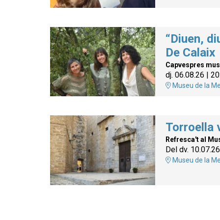
“Diuen, di
De Calaix
Capvespres mus
dj. 06.08.26
|
20
Museu de la Me
Torroella v
Refresca't al Mu
Del dv. 10.07.26
Museu de la Me