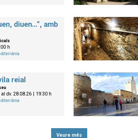
uen, diuen...”, amb
icals
:00 h
diterrània
ila reial
seu
al dv. 28.08.26
|
19:30 h
diterrània
Veure més