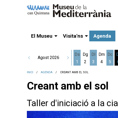
El Museu
Visita'ns
Agenda
Ds
Dg
Dl
Dm
Dc
Agost 2026
1
2
3
4
5
Dissabte 1 d'agost
Dilluns 3 d'a
Dime
INICI
AGENDA
CREANT AMB EL SOL
Creant amb el sol
Taller d'iniciació a la c