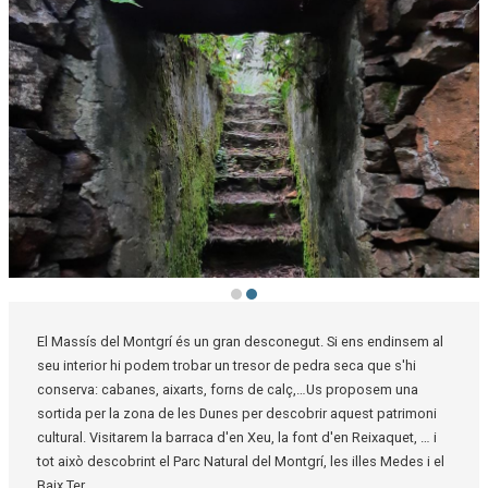
Diapositiva 2 de 2: Font d'en Reixaquet
El Massís del Montgrí és un gran desconegut. Si ens endinsem al
seu interior hi podem trobar un tresor de pedra seca que s'hi
conserva: cabanes, aixarts, forns de calç,…Us proposem una
sortida per la zona de les Dunes per descobrir aquest patrimoni
cultural. Visitarem la barraca d'en Xeu, la font d'en Reixaquet, … i
tot això descobrint el Parc Natural del Montgrí, les illes Medes i el
Baix Ter.