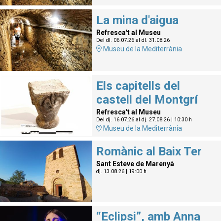
La mina d'aigua
Refresca't al Museu
Del dl. 06.07.26
al dl. 31.08.26
Museu de la Mediterrània
Els capitells del
castell del Montgrí
Refresca't al Museu
Del dj. 16.07.26
al dj. 27.08.26
|
10:30 h
Museu de la Mediterrània
Romànic al Baix Ter
Sant Esteve de Marenyà
dj. 13.08.26
|
19:00 h
“Eclipsi”, amb Anna