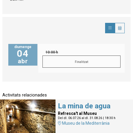
diumenge
04
10:00 h
abr
Finalitzat
Activitats relacionades
La mina de agua
Refresca't al Museu
Del dl. 06.07.26
al dl. 31.08.26
|
18:30 h
Museu de la Mediterrània