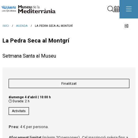
Cerca
Comp
INICI
AGENDA
LA PEDRA SECA AL MONTGRÍ
La Pedra Seca al Montgrí
Setmana Santa al Museu
Finalitzat
diumenge 4 d’abril
|
10:00 h
Durada:
2 h
Activitats
Preu:
4 € per persona.
Aforament limitat
(màxim 20 persones)
.
Cal inscripció prèvia fins a