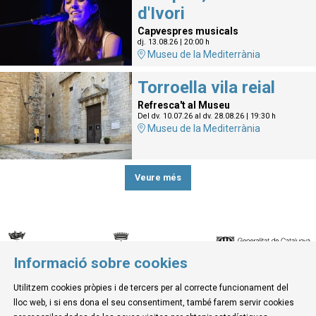
d'Ivori
Capvespres musicals
dj. 13.08.26
|
20:00 h
Museu de la Mediterrània
Torroella vila reial
Refresca't al Museu
Del dv. 10.07.26
al dv. 28.08.26
|
19:30 h
Museu de la Mediterrània
Veure més
Informació sobre cookies
© Museu de la Mediterrània
Utilitzem cookies pròpies i de tercers per al correcte funcionament del
C. d'Ullà, 27-31 | 17257 Torroella de Montgrí
lloc web, i si ens dona el seu consentiment, també farem servir cookies