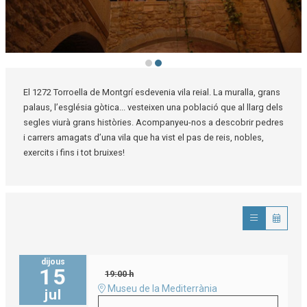
Diapositiva 2 de 2
El 1272 Torroella de Montgrí esdevenia vila reial. La muralla, grans
palaus, l’església gòtica... vesteixen una població que al llarg dels
segles viurà grans històries. Acompanyeu-nos a descobrir pedres
i carrers amagats d’una vila que ha vist el pas de reis, nobles,
exercits i fins i tot bruixes!
dijous
15
19:00 h
Museu de la Mediterrània
jul