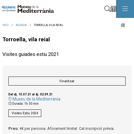
Cerca
Comp
INICI
AGENDA
TORROELLA, VILA REIAL
Torroella, vila reial
Visites guiades estiu 2021
Finalitzat
Del dj. 15.07.21
al dj. 02.09.21
Museu de la Mediterrània
Durada:
1h 30 min
Visites Estiu 2024
Preu:
4€ per persona. Aforament limitat. Cal inscripció prèvia