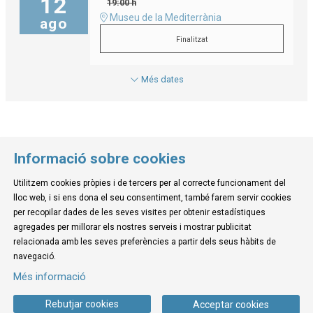
12
19:00 h
Museu de la Mediterrània
ago
Finalitzat
Més dates
Informació sobre cookies
Utilitzem cookies pròpies i de tercers per al correcte funcionament del
© Museu de la Mediterrània
lloc web, i si ens dona el seu consentiment, també farem servir cookies
C. d'Ullà, 27-31 | 17257 Torroella de Montgrí
per recopilar dades de les seves visites per obtenir estadístiques
Tel. 972 755 180 a/e: info@museudelamediterrania.cat
agregades per millorar els nostres serveis i mostrar publicitat
relacionada amb les seves preferències a partir dels seus hàbits de
navegació.
Sitemap
|
Avís Legal
|
Ús de Cookies
|
Contactar
Més informació
Link a instagram
Link a youtube
Link a twitter
Link a facebook
Rebutjar cookies
Acceptar cookies