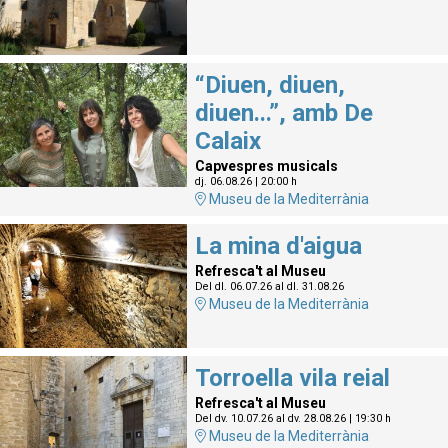
“Diuen, diuen,
diuen...”, amb De
Calaix
Capvespres musicals
dj. 06.08.26
|
20:00 h
Museu de la Mediterrània
La mina d'aigua
Refresca't al Museu
Del dl. 06.07.26
al dl. 31.08.26
Museu de la Mediterrània
Torroella vila reial
Refresca't al Museu
Del dv. 10.07.26
al dv. 28.08.26
|
19:30 h
Museu de la Mediterrània