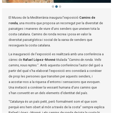
Diapositiva 2 de 3: Camins de ronda
El Museu de la Mediterrània inaugura l’exposició
Camins de
ronda
, una mostra que proposa un recorregut per la diversitat de
paisatges i maneres de viure d’uns senders que uneixen tota la
costa catalana. Camins de ronda recrea i posa en valor la
diversitat paisatgística i social de la xarxa de senders que
ressegueix la costa catalana.
La inauguració de l'exposició es realitzarà amb una conferència a
càrrec de
Rafael López-Monné
titulada "
Camins de ronda. Vells
camins, nous reptes.
". Amb aquesta conferència l'autor del guió a
partir del qual s'ha elaborat l'exposició ens convidarà a conèixer
de prop les persones que transiten per aquests senders, i
a acostar-nos a la riquesa d’entorns i sensacions que evoquen.
Una invitació a conèixer la vessant humana d’uns camins que
s’han convertit en un dels elements d’identitat del país.
“Catalunya és un país petit, però formalment som el que som
perquè ens hem obert al món a través de la costa” sempre explica
Rafael López - Monné, i els camins de ronda de tota la costa hi