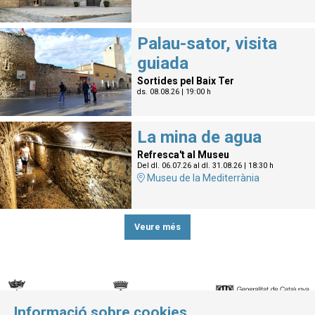
Palau-sator, visita
guiada
Sortides pel Baix Ter
ds. 08.08.26
|
19:00 h
La mina de agua
Refresca't al Museu
Del dl. 06.07.26
al dl. 31.08.26
|
18:30 h
Museu de la Mediterrània
Veure més
Informació sobre cookies