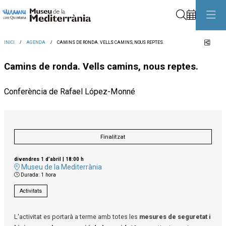
Cerca
Comp
INICI
AGENDA
CAMINS DE RONDA. VELLS CAMINS, NOUS REPTES.
Camins de ronda. Vells camins, nous reptes.
Conferència de Rafael López-Monné
Finalitzat
divendres 1 d’abril
|
18:00 h
Museu de la Mediterrània
Durada:
1 hora
Activitats
L'activitat es portarà a terme amb totes les
mesures de seguretat i