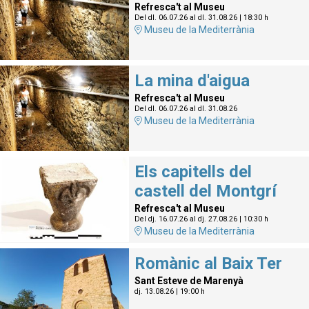
Refresca't al Museu
Del dl. 06.07.26
al dl. 31.08.26
|
18:30 h
Museu de la Mediterrània
La mina d'aigua
Refresca't al Museu
Del dl. 06.07.26
al dl. 31.08.26
Museu de la Mediterrània
Els capitells del
castell del Montgrí
Refresca't al Museu
Del dj. 16.07.26
al dj. 27.08.26
|
10:30 h
Museu de la Mediterrània
Romànic al Baix Ter
Sant Esteve de Marenyà
dj. 13.08.26
|
19:00 h