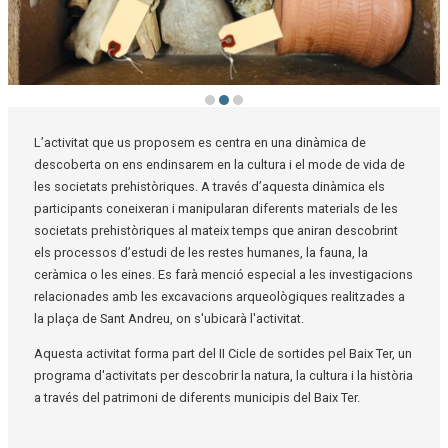
Diapositiva 2 de 3: Antropòlegs al Baix Ter | © Museu de la Mediterrània
L’activitat que us proposem es centra en una dinàmica de
descoberta on ens endinsarem en la cultura i el mode de vida de
les societats prehistòriques. A través d’aquesta dinàmica els
participants coneixeran i manipularan diferents materials de les
societats prehistòriques al mateix temps que aniran descobrint
els processos d’estudi de les restes humanes, la fauna, la
ceràmica o les eines. Es farà menció especial a les investigacions
relacionades amb les excavacions arqueològiques realitzades a
la plaça de Sant Andreu, on s'ubicarà l'activitat.
Aquesta activitat forma part del II Cicle de sortides pel Baix Ter, un
programa d'activitats per descobrir la natura, la cultura i la història
a través del patrimoni de diferents municipis del Baix Ter.