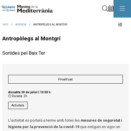
Cerca
Comp
INICI
AGENDA
ANTROPÒLEGS AL MONTGRÍ
Antropòlegs al Montgrí
Sortides pel Baix Ter
Finalitzat
dissabte 30 de juliol
|
10:00 h
Durada:
2h
Activitats
L'activitat es portarà a terme amb totes les
mesures de seguretat i
higiene per la prevenció de la covid-19
que estiguin en vigor en