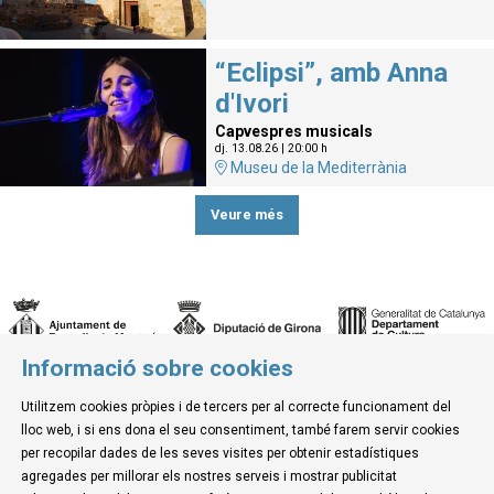
“Eclipsi”, amb Anna
d'Ivori
Capvespres musicals
dj. 13.08.26
|
20:00 h
Museu de la Mediterrània
Veure més
Informació sobre cookies
© Museu de la Mediterrània
Utilitzem cookies pròpies i de tercers per al correcte funcionament del
C. d'Ullà, 27-31 | 17257 Torroella de Montgrí
lloc web, i si ens dona el seu consentiment, també farem servir cookies
Tel. 972 755 180 a/e: info@museudelamediterrania.cat
per recopilar dades de les seves visites per obtenir estadístiques
agregades per millorar els nostres serveis i mostrar publicitat