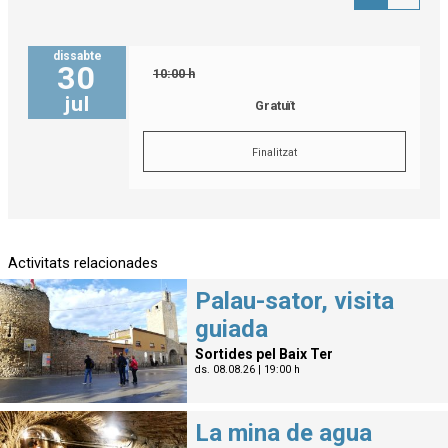
dissabte
30
10:00 h
jul
Gratuït
Finalitzat
Activitats relacionades
Palau-sator, visita
guiada
Sortides pel Baix Ter
ds. 08.08.26
|
19:00 h
La mina de agua