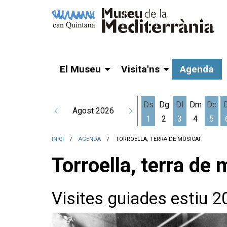
El Museu
Visita'ns
Agenda
Ds
Dg
Dl
Dm
Dc
Agost 2026
1
2
3
4
5
Dissabte 1 d'agost
Dilluns 3 d'a
Dime
INICI
AGENDA
TORROELLA, TERRA DE MÚSICA!
Torroella, terra de 
Visites guiades estiu 