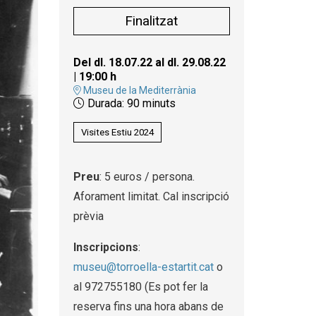
Finalitzat
Del dl. 18.07.22
al dl. 29.08.22
|
19:00 h
Museu de la Mediterrània
Durada:
90 minuts
Visites Estiu 2024
Preu
: 5 euros / persona.
Aforament limitat. Cal inscripció
prèvia
Inscripcions
:
museu@torroella-estartit.cat
o
al 972755180 (Es pot fer la
reserva fins una hora abans de