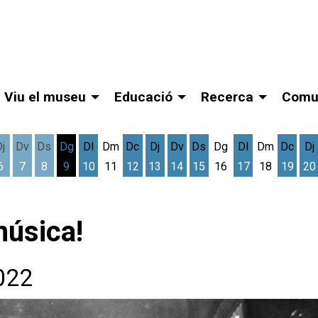
Viu el museu
Educació
Recerca
Comu
Dj
Dv
Ds
Dg
Dl
Dm
Dc
Dj
Dv
Ds
Dg
Dl
Dm
Dc
Dj
6
7
8
9
10
11
12
13
14
15
16
17
18
19
20
gost
cres 5 d'agost
Dijous 6 d'agost
Divendres 7 d'agost
Dissabte 8 d'agost
Dilluns 10 d'agost
Dimecres 12 d'agost
Dijous 13 d'agost
Divendres 14 d'agost
Dissabte 15 d'agost
Dilluns 17 d'ag
Dimec
D
música!
2022