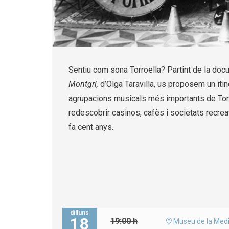
Diapositiva 1 de 1
Sentiu com sona Torroella? Partint de la docu
Montgrí,
d’Olga Taravilla, us proposem un iti
agrupacions musicals més importants de Torr
redescobrir casinos, cafès i societats recrea
fa cent anys.
dilluns
18
19:00 h
Museu de la Medi