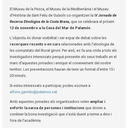
Diapositiva 1 de 1
El Museu de la Pesca, el Museu de la Mediterrània i el Museu
d'Història de Sant Feliu de Guíxols co-organitzen la I
V Jornada de
Recerca Etnològica de la Costa Brava,
que se celebrarà el pròxim
12 de novembre a la Casa del Mar de Palamós
.
L'objectiu és donar visibilitat i ser espai de debat sobre les
recerques recents o en curs
relacionades amb l'etnologia de
les comunitats del litoral gironí. Per això, es fa una crida a tots els
investigadors interessats perquè presentin els seus treballs en el
marc d'aquestes jornades i enriquir el coneixement del nostre
territori. Les presentacions hauran de tenir un format d'entre 15 i
20 minuts.
Si esteu interessats a participar, podeu escriure a
alfons.garrido@palamos.cat
Amb aquestes jornades els organitzadors volen
ampliar i
enfortir la xarxa de persones i institucions
que donen a
conèixer la bona investigació que s’està duent a terme a dins i
fora de l’acadèmia.