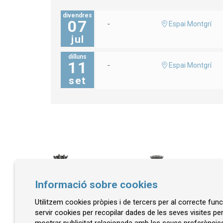
divendres
07
Espai Montgrí
jul
dilluns
11
Espai Montgrí
set
Informació sobre cookies
Utilitzem cookies pròpies i de tercers per al correcte fu
© Museu de la Mediterrània
servir cookies per recopilar dades de les seves visites pe