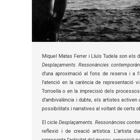
Diapositiva 1 de 1
Miquel Matas Ferrer i Lluís Tudela son els 
Desplaçaments. Ressonàncies contemporàn
d'una aproximació al fons de reserva i a l'
l'atenció en la carència de representació vi
Torroella o en la imprecisió dels processos
d'ambivalència i dubte, els artistes activen
possibilitats i narratives al voltant de certs
El cicle
Desplaçaments. Ressonàncies conte
reflexió i de creació artística. L'artista 
representa l'activitat del museu: exposició 