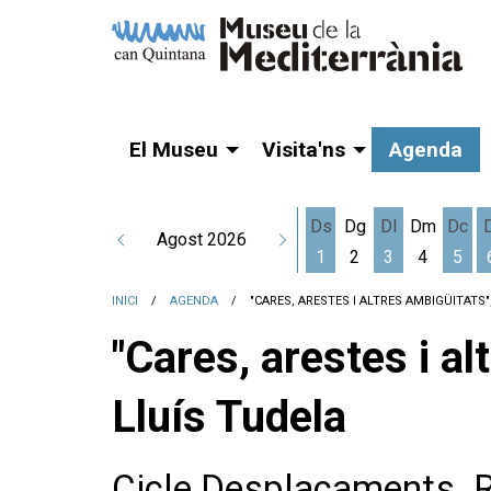
El Museu
Visita'ns
Agenda
Ds
Dg
Dl
Dm
Dc
Agost 2026
1
2
3
4
5
Dissabte 1 d'agost
Dilluns 3 d'a
Dime
INICI
AGENDA
"CARES, ARESTES I ALTRES AMBIGÜITATS"
"Cares, arestes i a
Lluís Tudela
Cicle Desplaçaments. 