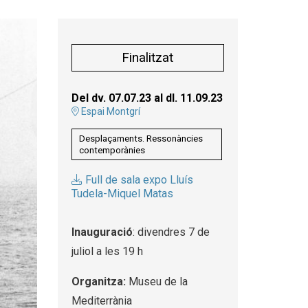
Finalitzat
Del dv. 07.07.23
al dl. 11.09.23
Espai Montgrí
Desplaçaments. Ressonàncies
contemporànies
Full de sala expo Lluís
Tudela-Miquel Matas
Inauguració
: divendres 7 de
juliol a les 19 h
Organitza:
Museu de la
Mediterrània