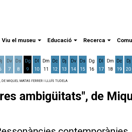
Viu el museu
Educació
Recerca
Comu
Dj
Dv
Ds
Dg
Dl
Dm
Dc
Dj
Dv
Ds
Dg
Dl
Dm
Dc
Dj
6
7
8
9
10
11
12
13
14
15
16
17
18
19
20
gost
cres 5 d'agost
Dijous 6 d'agost
Divendres 7 d'agost
Dissabte 8 d'agost
Dilluns 10 d'agost
Dimecres 12 d'agost
Dijous 13 d'agost
Divendres 14 d'agost
Dissabte 15 d'agost
Dilluns 17 d'ag
Dimec
D
, DE MIQUEL MATAS FERRER I LLUÍS TUDELA
ltres ambigüitats", de Miq
Ressonàncies contemporànies