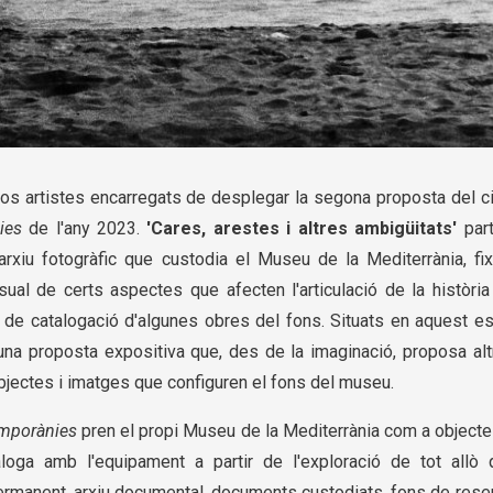
dos artistes encarregats de desplegar la segona proposta del ci
ies
de l'any 2023.
'Cares, arestes i altres ambigüitats'
part
arxiu fotogràfic que custodia el Museu de la Mediterrània, fix
sual de certs aspectes que afecten l'articulació de la històri
 de catalogació d'algunes obres del fons. Situats en aquest es
 una proposta expositiva que, des de la imaginació, proposa al
 objectes i imatges que configuren el fons del museu.
mporànies
pren el propi Museu de la Mediterrània com a objecte
dialoga amb l'equipament a partir de l'exploració de tot allò 
permanent, arxiu documental, documents custodiats, fons de rese