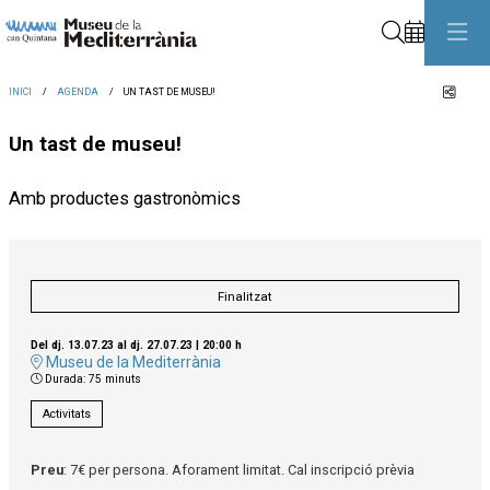
Cerca
Comp
INICI
AGENDA
UN TAST DE MUSEU!
Un tast de museu!
Amb productes gastronòmics
Finalitzat
Del dj. 13.07.23
al dj. 27.07.23
|
20:00 h
Museu de la Mediterrània
Durada:
75 minuts
Activitats
Preu
: 7€ per persona. Aforament limitat. Cal inscripció prèvia