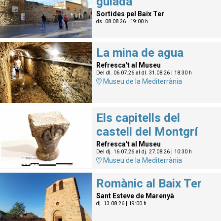
guiada
Sortides pel Baix Ter
ds. 08.08.26
|
19:00 h
La mina de agua
Refresca't al Museu
Del dl. 06.07.26
al dl. 31.08.26
|
18:30 h
Museu de la Mediterrània
Els capitells del
castell del Montgrí
Refresca't al Museu
Del dj. 16.07.26
al dj. 27.08.26
|
10:30 h
Museu de la Mediterrània
Romànic al Baix Ter
Sant Esteve de Marenyà
dj. 13.08.26
|
19:00 h