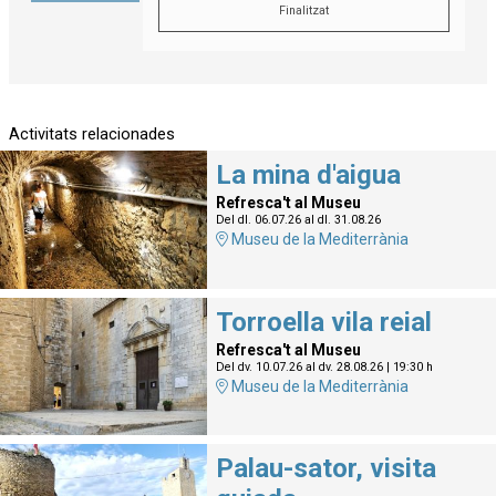
Finalitzat
Activitats relacionades
La mina d'aigua
Refresca't al Museu
Del dl. 06.07.26
al dl. 31.08.26
Museu de la Mediterrània
Torroella vila reial
Refresca't al Museu
Del dv. 10.07.26
al dv. 28.08.26
|
19:30 h
Museu de la Mediterrània
Palau-sator, visita