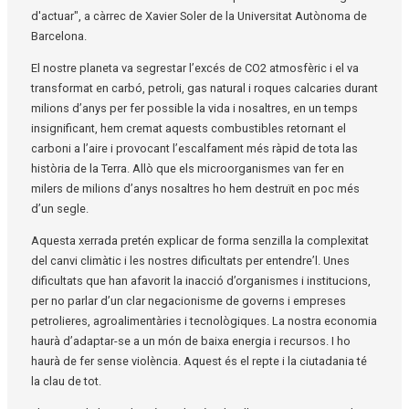
d'actuar", a càrrec de Xavier Soler de la Universitat Autònoma de
Barcelona.
El nostre planeta va segrestar l’excés de CO2 atmosfèric i el va
transformat en carbó, petroli, gas natural i roques calcaries durant
milions d’anys per fer possible la vida i nosaltres, en un temps
insignificant, hem cremat aquests combustibles retornant el
carboni a l’aire i provocant l’escalfament més ràpid de tota las
història de la Terra. Allò que els microorganismes van fer en
milers de milions d’anys nosaltres ho hem destruït en poc més
d’un segle.
Aquesta xerrada pretén explicar de forma senzilla la complexitat
del canvi climàtic i les nostres dificultats per entendre’l. Unes
dificultats que han afavorit la inacció d’organismes i institucions,
per no parlar d’un clar negacionisme de governs i empreses
petrolieres, agroalimentàries i tecnològiques. La nostra economia
haurà d’adaptar-se a un món de baixa energia i recursos. I ho
haurà de fer sense violència. Aquest és el repte i la ciutadania té
la clau de tot.