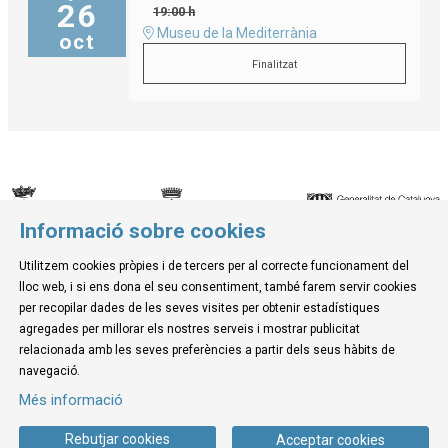
26
19:00 h
Museu de la Mediterrània
oct
Finalitzat
Informació sobre cookies
© Museu de la Mediterrània
Utilitzem cookies pròpies i de tercers per al correcte funcionament del
C. d'Ullà, 27-31 | 17257 Torroella de Montgrí
lloc web, i si ens dona el seu consentiment, també farem servir cookies
Tel. 972 755 180 a/e: info@museudelamediterrania.cat
per recopilar dades de les seves visites per obtenir estadístiques
agregades per millorar els nostres serveis i mostrar publicitat
relacionada amb les seves preferències a partir dels seus hàbits de
Sitemap
|
Avís Legal
|
Ús de Cookies
|
Contactar
navegació.
Més informació
Link a instagram
Link a youtube
Link a twitter
Link a facebook
Rebutjar cookies
Acceptar cookies