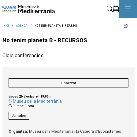
Cerca
Comp
INICI
AGENDA
NO TENIM PLANETA B - RECURSOS
No tenim planeta B - RECURSOS
Cicle conferències
Finalitzat
dijous 26 d’octubre
|
19:00 h
Museu de la Mediterrània
Durada:
1 hora
Jornades
Organitza:
Museu de la Mediterrània i la Càtedra d’Ecosistemes