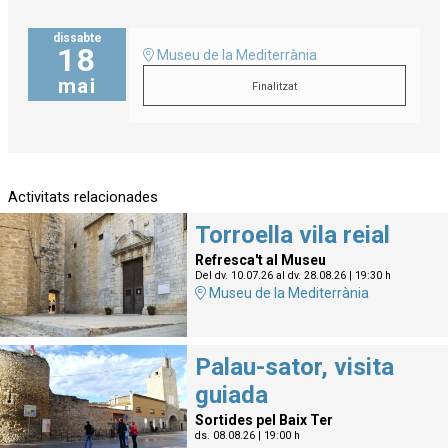
dissabte
18
Museu de la Mediterrània
mai
Finalitzat
Activitats relacionades
Torroella vila reial
Refresca't al Museu
Del dv. 10.07.26
al dv. 28.08.26
|
19:30 h
Museu de la Mediterrània
Palau-sator, visita
guiada
Sortides pel Baix Ter
ds. 08.08.26
|
19:00 h