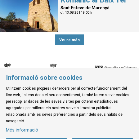
Romànic al Baix Ter
Sant Esteve de Marenyà
dj. 13.08.26
|
19:00 h
Veure més
Informació sobre cookies
© Museu de la Mediterrània
Utilitzem cookies pròpies i de tercers per al correcte funcionament del
C. d'Ullà, 27-31 | 17257 Torroella de Montgrí
lloc web, i si ens dona el seu consentiment, també farem servir cookies
Tel. 972 755 180 a/e: info@museudelamediterrania.cat
per recopilar dades de les seves visites per obtenir estadístiques
agregades per millorar els nostres serveis i mostrar publicitat
relacionada amb les seves preferències a partir dels seus hàbits de
Sitemap
|
Avís Legal
|
Ús de Cookies
|
Contactar
navegació.
Més informació
Link a instagram
Link a youtube
Link a twitter
Link a facebook