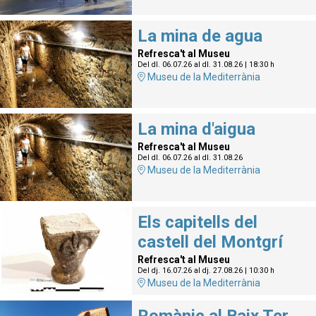
La mina de agua
Refresca't al Museu
Del dl. 06.07.26
al dl. 31.08.26
|
18:30 h
Museu de la Mediterrània
La mina d'aigua
Refresca't al Museu
Del dl. 06.07.26
al dl. 31.08.26
Museu de la Mediterrània
Els capitells del
castell del Montgrí
Refresca't al Museu
Del dj. 16.07.26
al dj. 27.08.26
|
10:30 h
Museu de la Mediterrània