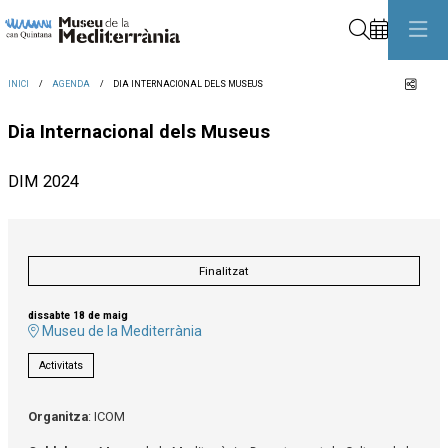
Cerca
Comp
INICI
AGENDA
DIA INTERNACIONAL DELS MUSEUS
Dia Internacional dels Museus
DIM 2024
Finalitzat
dissabte 18 de maig
Museu de la Mediterrània
Activitats
Organitza
: ICOM