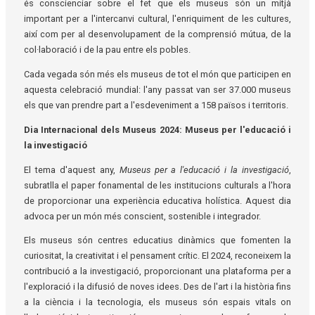
és conscienciar sobre el fet que els museus són un mitjà
important per a l'intercanvi cultural, l'enriquiment de les cultures,
així com per al desenvolupament de la comprensió mútua, de la
col·laboració i de la pau entre els pobles.
Cada vegada són més els museus de tot el món que participen en
aquesta celebració mundial: l'any passat van ser 37.000 museus
els que van prendre part a l'esdeveniment a 158 països i territoris.
Dia Internacional dels Museus 2024: Museus per l'educació i
la investigació
El tema d'aquest any,
Museus per a l'educació i la investigació
,
subratlla el paper fonamental de les institucions culturals a l'hora
de proporcionar una experiència educativa holística. Aquest dia
advoca per un món més conscient, sostenible i integrador.
Els museus són centres educatius dinàmics que fomenten la
curiositat, la creativitat i el pensament crític. El 2024, reconeixem la
contribució a la investigació, proporcionant una plataforma per a
l'exploració i la difusió de noves idees. Des de l'art i la història fins
a la ciència i la tecnologia, els museus són espais vitals on