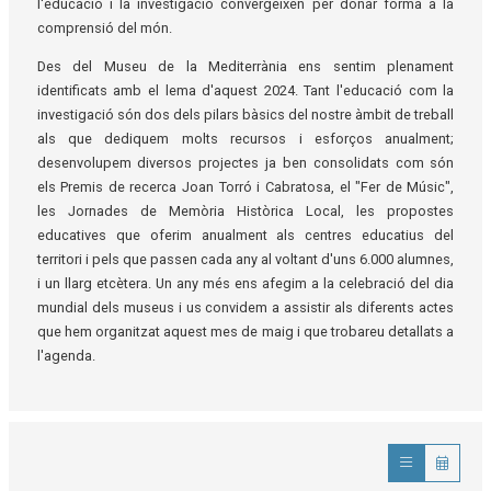
l'educació i la investigació convergeixen per donar forma a la
comprensió del món.
Des del Museu de la Mediterrània ens sentim plenament
identificats amb el lema d'aquest 2024. Tant l'educació com la
investigació són dos dels pilars bàsics del nostre àmbit de treball
als que dediquem molts recursos i esforços anualment;
desenvolupem diversos projectes ja ben consolidats com són
els Premis de recerca Joan Torró i Cabratosa, el "Fer de Músic",
les Jornades de Memòria Històrica Local, les propostes
educatives que oferim anualment als centres educatius del
territori i pels que passen cada any al voltant d'uns 6.000 alumnes,
i un llarg etcètera. Un any més ens afegim a la celebració del dia
mundial dels museus i us convidem a assistir als diferents actes
que hem organitzat aquest mes de maig i que trobareu detallats a
l'agenda.