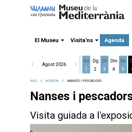
El Museu
Visita'ns
Agenda
Ds
Dg
Dl
Dm
Dc
Agost 2026
1
2
3
4
5
Dissabte 1 d'agost
Dilluns 3 d'a
Dime
INICI
AGENDA
NANSES I PESCADORS
Nanses i pescador
Visita guiada a l'exposi