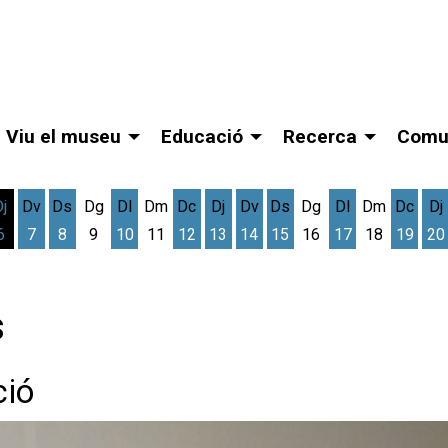
Viu el museu
Educació
Recerca
Comu
Dj
Dv
Ds
Dg
Dl
Dm
Dc
Dj
Dv
Ds
Dg
Dl
Dm
Dc
Dj
6
7
8
9
10
11
12
13
14
15
16
17
18
19
20
gost
cres 5 d'agost
Dijous 6 d'agost
Divendres 7 d'agost
Dissabte 8 d'agost
Dilluns 10 d'agost
Dimecres 12 d'agost
Dijous 13 d'agost
Divendres 14 d'agost
Dissabte 15 d'agost
Dilluns 17 d'ag
Dimec
D
s
ció