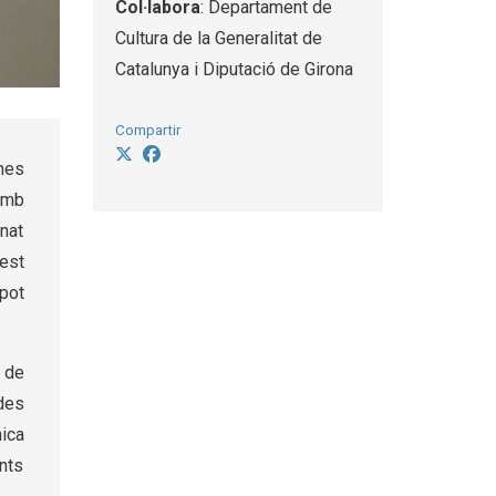
Col·labora
: Departament de
Cultura de la Generalitat de
Catalunya i Diputació de Girona
Compartir
emes
Amb
nat
est
pot
a de
 des
nica
nts