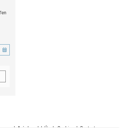
'en
.