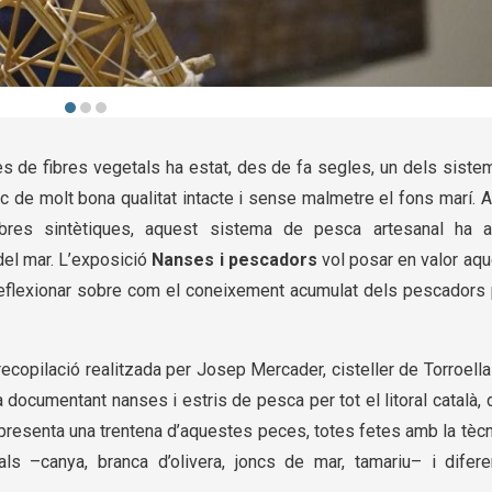
s
tes de fibres vegetals ha estat, des de fa segles, un dels sist
 de molt bona qualitat intacte i sense malmetre el fons marí. 
ibres sintètiques, aquest sistema de pesca artesanal ha a
 del mar. L’exposició
Nanses i pescadors
vol posar en valor aqu
a reflexionar sobre com el coneixement acumulat dels pescadors 
 recopilació realitzada per Josep Mercader, cisteller de Torroell
 documentant nanses i estris de pesca per tot el litoral català,
a presenta una trentena d’aquestes peces, totes fetes amb la tèc
ials –canya, branca d’olivera, joncs de mar, tamariu– i difere