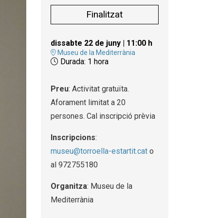
Finalitzat
dissabte 22 de juny
|
11:00 h
Museu de la Mediterrània
Durada:
1 hora
Preu
: Activitat gratuïta.
Aforament limitat a 20
persones. Cal inscripció prèvia
Inscripcions
:
museu@torroella-estartit.cat
o
al 972755180
Organitza
: Museu de la
Mediterrània