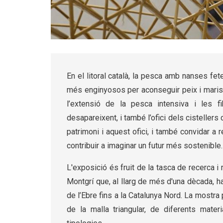
Diapositiva 1 de 3: Exposició Nanses i pescador
En el litoral català, la pesca amb nanses fe
més enginyosos per aconseguir peix i marisc
l’extensió de la pesca intensiva i les f
desapareixent, i també l’ofici dels cistellers
patrimoni i aquest ofici, i també convidar 
contribuir a imaginar un futur més sostenible.
L'exposició és fruit de la tasca de recerca i
Montgrí que, al llarg de més d'una dècada, ha
de l’Ebre fins a la Catalunya Nord. La mostr
de la malla triangular, de diferents mater