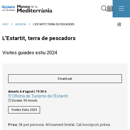
Cerca
Comp
INICI
AGENDA
L’ESTARTIT, TERRA DE PESCADORS
L’Estartit, terra de pescadors
Visites guiades estiu 2024
Finalitzat
dimarts 6 d’agost
|
19:30 h
Oficina de Turisme de l'Estartit
Durada:
90 minuts
Visites Estiu 2024
Preu
: 5€ per persona. Aforament limitat. Cal inscripció prèvia