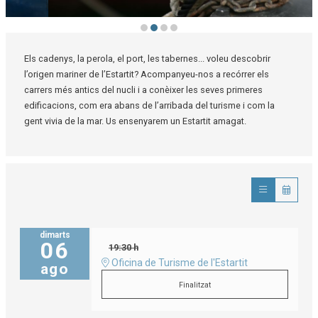
Diapositiva 1 de 4: Estartit terra de pescadors | © Josep Pascual
Els cadenys, la perola, el port, les tabernes... voleu descobrir
l’origen mariner de l’Estartit? Acompanyeu-nos a recórrer els
carrers més antics del nucli i a conèixer les seves primeres
edificacions, com era abans de l’arribada del turisme i com la
gent vivia de la mar. Us ensenyarem un Estartit amagat.
dimarts
06
19:30 h
Oficina de Turisme de l'Estartit
ago
Finalitzat