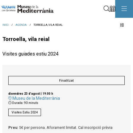
Cerca
Comp
INICI
AGENDA
TORROELLA, VILA REIAL
Torroella, vila reial
Visites guiades estiu 2024
Finalitzat
divendres 23 d’agost
|
19:00 h
Museu de la Mediterrània
Durada:
90 minuts
Visites Estiu 2024
Preu
: 5€ per persona. Aforament limitat. Cal inscripció prèvia