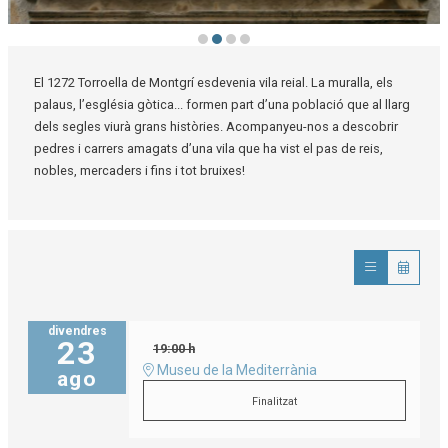
Diapositiva 2 de 4: Torroella vila reial - finestra neoclàssica
El 1272 Torroella de Montgrí esdevenia vila reial. La muralla, els
palaus, l’església gòtica... formen part d’una població que al llarg
dels segles viurà grans històries. Acompanyeu-nos a descobrir
pedres i carrers amagats d’una vila que ha vist el pas de reis,
nobles, mercaders i fins i tot bruixes!
divendres
23
19:00 h
Museu de la Mediterrània
ago
Finalitzat