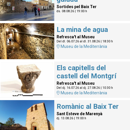
Sortides pel Baix Ter
ds. 08.08.26
|
19:00 h
La mina de agua
Refresca't al Museu
Del dl. 06.07.26
al dl. 31.08.26
|
18:30 h
Museu de la Mediterrània
Els capitells del
castell del Montgrí
Refresca't al Museu
Del dj. 16.07.26
al dj. 27.08.26
|
10:30 h
Museu de la Mediterrània
Romànic al Baix Ter
Sant Esteve de Marenyà
dj. 13.08.26
|
19:00 h