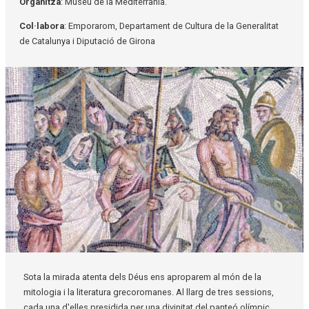
Organitza
: Museu de la Mediterrània.
Col·labora
: Emporarom, Departament de Cultura de la Generalitat
de Catalunya i Diputació de Girona
Diapositiva 1 de 1
Sota la mirada atenta dels Déus ens aproparem al món de la
mitologia i la literatura grecoromanes. Al llarg de tres sessions,
cada una d'elles presidida per una divinitat del panteó olímpic