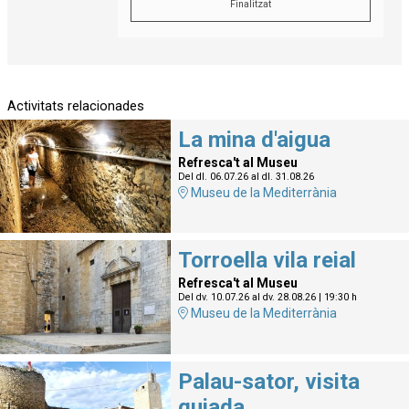
Finalitzat
Activitats relacionades
La mina d'aigua
Refresca't al Museu
Del dl. 06.07.26
al dl. 31.08.26
Museu de la Mediterrània
Torroella vila reial
Refresca't al Museu
Del dv. 10.07.26
al dv. 28.08.26
|
19:30 h
Museu de la Mediterrània
Palau-sator, visita
guiada