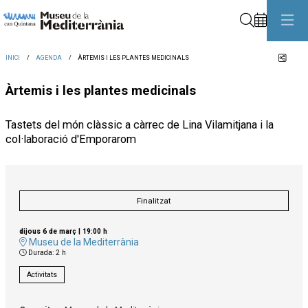
Cerca
Comp
INICI
AGENDA
ÀRTEMIS I LES PLANTES MEDICINALS
Àrtemis i les plantes medicinals
Tastets del món clàssic a càrrec de Lina Vilamitjana i la
col·laboració d'Emporarom
Finalitzat
dijous 6 de març
|
19:00 h
Museu de la Mediterrània
Durada:
2 h
Activitats