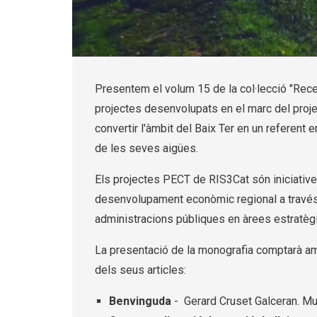
Diapositiva 1 de 1
Presentem el volum 15 de la col·lecció "Recer
projectes desenvolupats en el marc del projec
convertir l'àmbit del Baix Ter en un referent e
de les seves aigües.
Els projectes PECT de RIS3Cat són iniciative
desenvolupament econòmic regional a través 
administracions públiques en àrees estratèg
La presentació de la monografia comptarà amb
dels seus articles:
Benvinguda
- Gerard Cruset Galceran. Mu