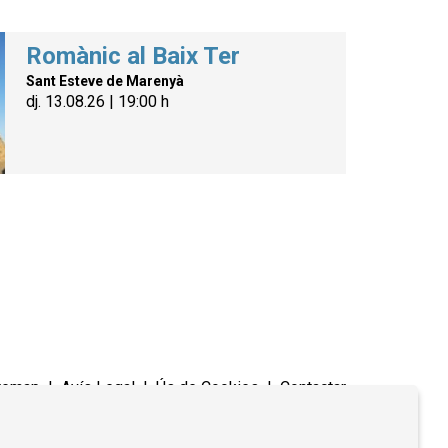
Romànic al Baix Ter
Sant Esteve de Marenyà
dj. 13.08.26
|
19:00 h
temap
|
Avís Legal
|
Ús de Cookies
|
Contactar
Link a instagram
Link a youtube
Link a twitter
Link a fac