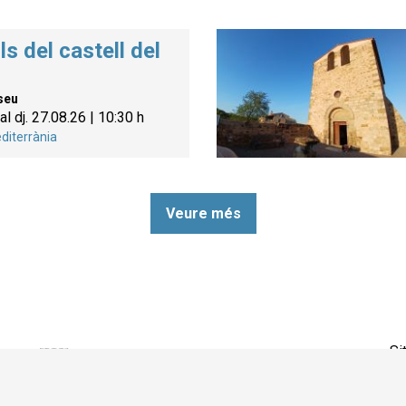
ls del castell del
seu
al dj. 27.08.26
|
10:30 h
diterrània
Veure més
Si