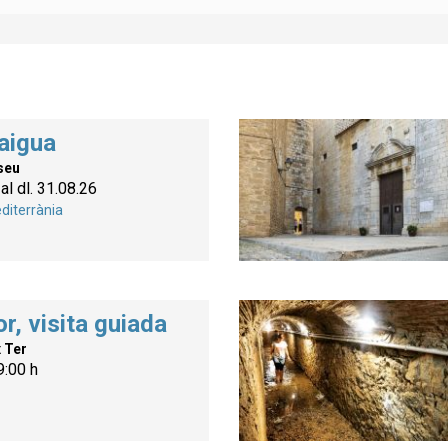
aigua
seu
al dl. 31.08.26
diterrània
r, visita guiada
x Ter
9:00 h