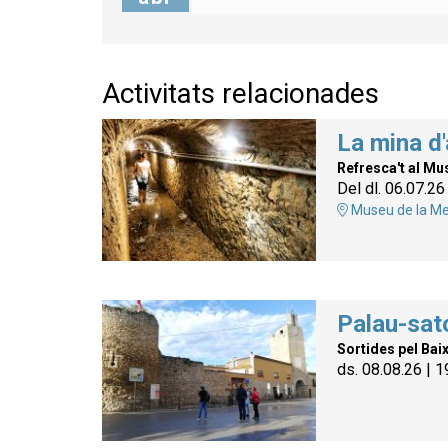
Activitats relacionades
La mina d'
Refresca't al Mu
Del dl. 06.07.26
Museu de la Me
Palau-sato
Sortides pel Bai
ds. 08.08.26
|
1