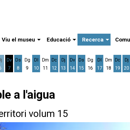
Viu el museu
Educació
Recerca
Comu
Dj
Dv
Ds
Dg
Dl
Dm
Dc
Dj
Dv
Ds
Dg
Dl
Dm
Dc
Dj
6
7
8
9
10
11
12
13
14
15
16
17
18
19
20
gost
cres 5 d'agost
Dijous 6 d'agost
Divendres 7 d'agost
Dissabte 8 d'agost
Dilluns 10 d'agost
Dimecres 12 d'agost
Dijous 13 d'agost
Divendres 14 d'agost
Dissabte 15 d'agost
Dilluns 17 d'ag
Dimec
D
le a l'aigua
erritori volum 15