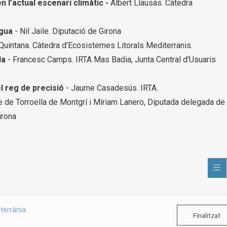
en l’actual escenari climàtic -
Albert Llausàs. Càtedra
igua
- Nil Jaile. Diputació de Girona
Quintana. Càtedra d’Ecosistemes Litorals Mediterranis.
la
- Francesc Camps. IRTA Mas Badia, Junta Central d’Usuaris
 reg de precisió
- Jaume Casadesús. IRTA.
e de Torroella de Montgrí i Míriam Lanero, Diputada delegada de
Girona
terrània
Finalitzat