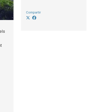
Compartir
els
at