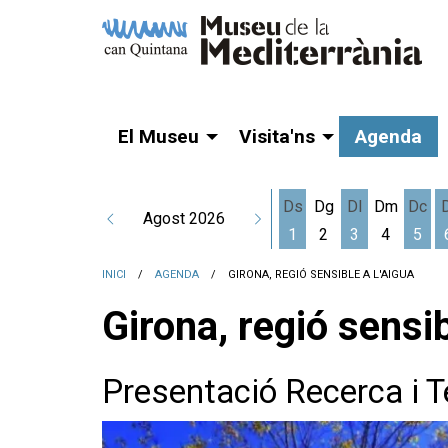
El Museu
Visita'ns
Agenda
Ds
Dg
Dl
Dm
Dc
Agost 2026
1
2
3
4
5
Dissabte 1 d'agost
Dilluns 3 d'a
Dime
INICI
AGENDA
GIRONA, REGIÓ SENSIBLE A L'AIGUA
Girona, regió sensib
Presentació Recerca i T