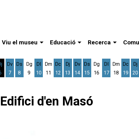
Viu el museu
Educació
Recerca
Comu
Dj
Dv
Ds
Dg
Dl
Dm
Dc
Dj
Dv
Ds
Dg
Dl
Dm
Dc
Dj
6
7
8
9
10
11
12
13
14
15
16
17
18
19
20
gost
cres 5 d'agost
Dijous 6 d'agost
Divendres 7 d'agost
Dissabte 8 d'agost
Dilluns 10 d'agost
Dimecres 12 d'agost
Dijous 13 d'agost
Divendres 14 d'agost
Dissabte 15 d'agost
Dilluns 17 d'ag
Dimec
D
Edifici d'en Masó