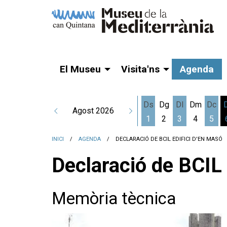
El Museu
Visita'ns
Agenda
Ds
Dg
Dl
Dm
Dc
Agost 2026
1
2
3
4
5
Dissabte 1 d'agost
Dilluns 3 d'a
Dime
INICI
AGENDA
DECLARACIÓ DE BCIL EDIFICI D'EN MASÓ
Declaració de BCIL 
Memòria tècnica