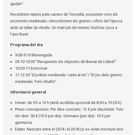
ajudar?
Resoldrem reptes pels carrers de Torroella, escriurem com els
escrivents medievals i descobrirem els gremis i oficis de l’època
amb un taller de vitralls. Un matí ple de misteri, història i jocs a
l’aire lliure!
Programa del dia
:
9:00-9:10 Benvinguda
09:10-10:30 "Recuperem els objectes de Bernat de Llabià!"
10:30-11 Esmorzar
11-12:55 "Escribes medievals: carta al rei" i "El joc dels gremis
medievals. Fem vitralls!"
Informació general
Horari: de 9 h a 13 h (amb acollida opcional de 8:30 a 13:20 h)
Preus i inscripcions. Per dies concrets: 12 € per dia/infant. Tots
els dies: 50 € (10 € per dia). Germans (per dia): 10 € per
germà/na
Edats: Nascuts entre el 2014 i el 2018 (si es volen inscriure dos