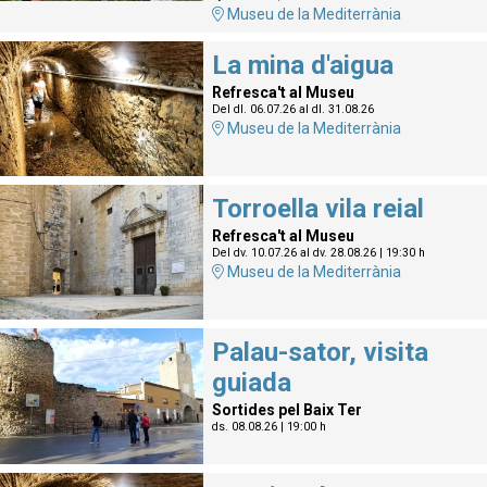
Museu de la Mediterrània
La mina d'aigua
Refresca't al Museu
Del dl. 06.07.26
al dl. 31.08.26
Museu de la Mediterrània
Torroella vila reial
Refresca't al Museu
Del dv. 10.07.26
al dv. 28.08.26
|
19:30 h
Museu de la Mediterrània
Palau-sator, visita
guiada
Sortides pel Baix Ter
ds. 08.08.26
|
19:00 h