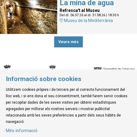
La mina de agua
Refresca't al Museu
Del dl. 06.07.26
al dl. 31.08.26
|
18:30 h
Museu de la Mediterrània
Veure més
Informació sobre cookies
© Museu de la Mediterrània
Utilitzem cookies pròpies i de tercers per al correcte funcionament del
C. d'Ullà, 27-31 | 17257 Torroella de Montgrí
lloc web, i si ens dona el seu consentiment, també farem servir cookies
Tel. 972 755 180 a/e: info@museudelamediterrania.cat
per recopilar dades de les seves visites per obtenir estadístiques
agregades per millorar els nostres serveis i mostrar publicitat
relacionada amb les seves preferències a partir dels seus hàbits de
Sitemap
|
Avís Legal
|
Ús de Cookies
|
Contactar
navegació.
Més informació
Link a instagram
Link a youtube
Link a twitter
Link a facebook