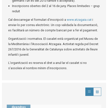
germans i un és del 2013 també s'acceptarà).
Inscripcions obertes del 2 al 16 de juny. Places limitades – grup
reduït
Cal descarregar el formulari d’inscripció a
www.atzagaia.cat
i
enviar-lo per correu electrònic. Un cop validada la documentació,
es facilitarà un número de compte bancari per a fer el pagament.
Organització i normativa. El casalet està organitzat pel Museu de
la Mediterrània i l’Associació Atzagaia. Activitat regida pel Decret
267/2016 de la Generalitat de Catalunya sobre activitats de lleure
infantil i juvenil.
L’organització es reserva el dret a anul·lar el casalet si no
s’assoleix el nombre mínim d’inscripcions.
divendres