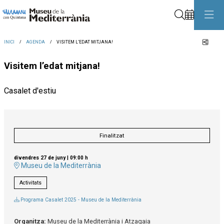
Cerca
Comp
INICI
AGENDA
VISITEM L’EDAT MITJANA!
Visitem l’edat mitjana!
Casalet d'estiu
Finalitzat
divendres 27 de juny
|
09:00 h
Museu de la Mediterrània
Activitats
Programa Casalet 2025 - Museu de la Mediterrània
Organitza:
Museu de la Mediterrània i Atzagaia