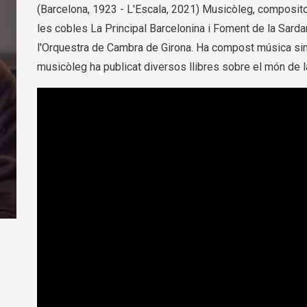
(Barcelona, 1923 - L'Escala, 2021) Musicòleg, compositor i
les cobles La Principal Barcelonina i Foment de la Sarda
l'Orquestra de Cambra de Girona. Ha compost música simf
musicòleg ha publicat diversos llibres sobre el món de l