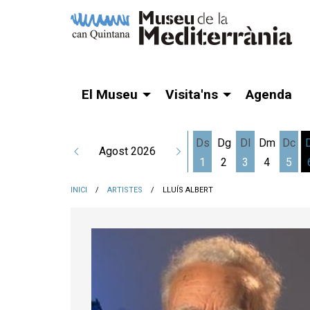
El Museu
Visita'ns
Agenda
Ds
Dg
Dl
Dm
Dc
Agost 2026
1
2
3
4
5
Dissabte 1 d'agost
Dilluns 3 d'a
Dime
INICI
ARTISTES
LLUÍS ALBERT