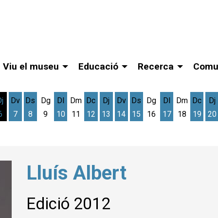
Viu el museu
Educació
Recerca
Comu
Dj
Dv
Ds
Dg
Dl
Dm
Dc
Dj
Dv
Ds
Dg
Dl
Dm
Dc
Dj
6
7
8
9
10
11
12
13
14
15
16
17
18
19
20
gost
cres 5 d'agost
Dijous 6 d'agost
Divendres 7 d'agost
Dissabte 8 d'agost
Dilluns 10 d'agost
Dimecres 12 d'agost
Dijous 13 d'agost
Divendres 14 d'agost
Dissabte 15 d'agost
Dilluns 17 d'ag
Dimec
D
Lluís Albert
Edició 2012