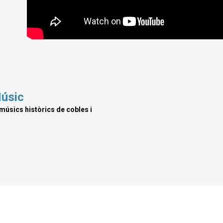
Músic
úsics històrics de cobles i