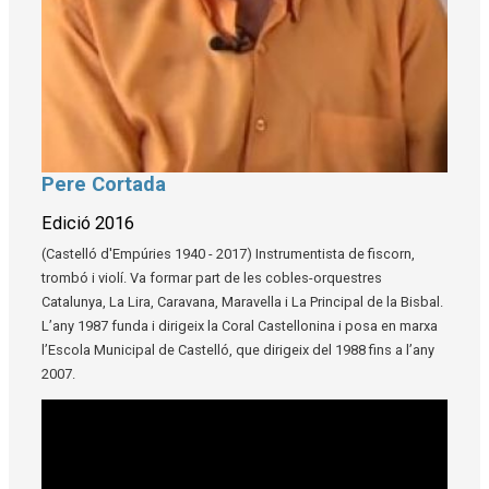
Pere Cortada
Diapositiva 1 de 1
Edició 2016
(Castelló d'Empúries 1940 - 2017) Instrumentista de fiscorn,
trombó i violí. Va formar part de les cobles-orquestres
Catalunya, La Lira, Caravana, Maravella i La Principal de la Bisbal.
L’any 1987 funda i dirigeix la Coral Castellonina i posa en marxa
l’Escola Municipal de Castelló, que dirigeix del 1988 fins a l’any
2007.