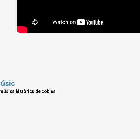
Músic
úsics històrics de cobles i