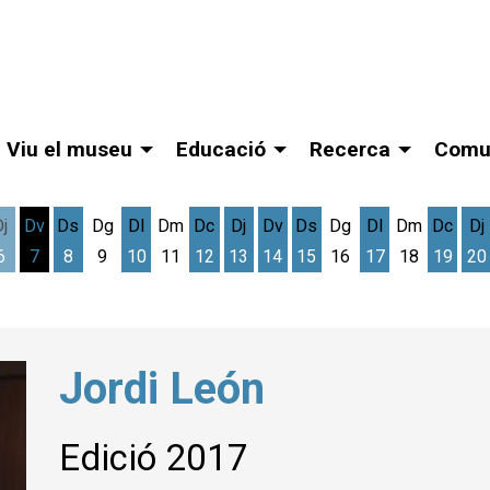
Viu el museu
Educació
Recerca
Comu
Dj
Dv
Ds
Dg
Dl
Dm
Dc
Dj
Dv
Ds
Dg
Dl
Dm
Dc
Dj
6
7
8
9
10
11
12
13
14
15
16
17
18
19
20
gost
cres 5 d'agost
Dijous 6 d'agost
Divendres 7 d'agost
Dissabte 8 d'agost
Dilluns 10 d'agost
Dimecres 12 d'agost
Dijous 13 d'agost
Divendres 14 d'agost
Dissabte 15 d'agost
Dilluns 17 d'ag
Dimec
D
Jordi León
Edició 2017