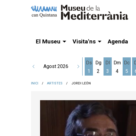
El Museu
Visita'ns
Agenda
Ds
Dg
Dl
Dm
Dc
Agost 2026
1
2
3
4
5
Dissabte 1 d'agost
Dilluns 3 d'a
Dime
INICI
ARTISTES
JORDI LEÓN