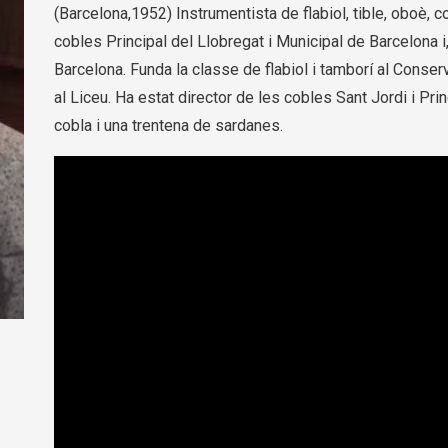
(Barcelona,1952) Instrumentista de flabiol, tible, oboè, c
cobles Principal del Llobregat i Municipal de Barcelona 
Barcelona. Funda la classe de flabiol i tamborí al Conse
al Liceu. Ha estat director de les cobles Sant Jordi i Prin
cobla i una trentena de sardanes.