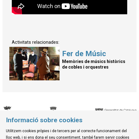
Activitats relacionades:
Fer de Músic
Memòries de músics històrics
de cobles i orquestres
Informació sobre cookies
© Museu de la Mediterrània
Utilitzem cookies pròpies i de tercers per al correcte funcionament del
C. d'Ullà, 27-31 | 17257 Torroella de Montgrí
lloc web, i si ens dona el seu consentiment, també farem servir cookies