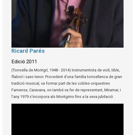
Ricard Parés
Diapositiva 1 de 1
Edició 2011
(Torroella de Montgrí, 1948 - 2014) Instrumentista de violí, tible,
flabiol i saxo tenor. Procedent d’una família torroellenca de gran
tradició musical, va formar part de les cobles-orquestres
Farnense, Caravana, on també va fer de representant, Miramar, i
l’any 1979 s’incorpora als Montgrins fins a la seva jubilació.