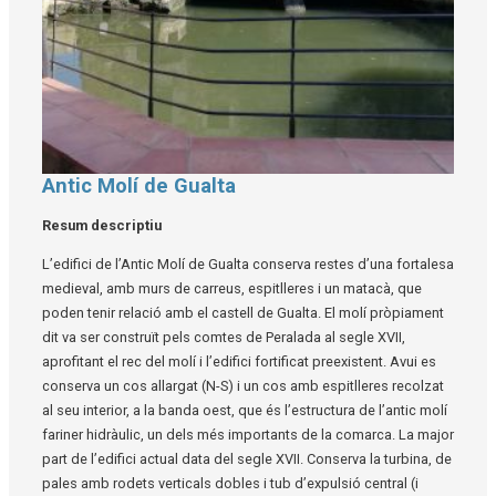
Antic Molí de Gualta
Diapositiva 1 de 1
Resum descriptiu
L’edifici de l’Antic Molí de Gualta conserva restes d’una fortalesa
medieval, amb murs de carreus, espitlleres i un matacà, que
poden tenir relació amb el castell de Gualta. El molí pròpiament
dit va ser construït pels comtes de Peralada al segle XVII,
aprofitant el rec del molí i l’edifici fortificat preexistent. Avui es
conserva un cos allargat (N-S) i un cos amb espitlleres recolzat
al seu interior, a la banda oest, que és l’estructura de l’antic molí
fariner hidràulic, un dels més importants de la comarca. La major
part de l’edifici actual data del segle XVII. Conserva la turbina, de
pales amb rodets verticals dobles i tub d’expulsió central (i