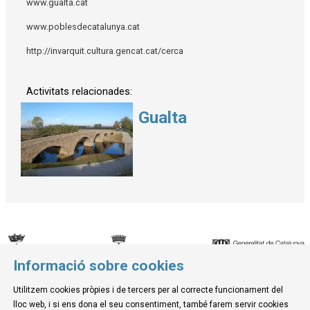
www.gualta.cat
www.poblesdecatalunya.cat
http://invarquit.cultura.gencat.cat/cerca
Activitats relacionades:
Gualta
Informació sobre cookies
© Museu de la Mediterrània
Utilitzem cookies pròpies i de tercers per al correcte funcionament del
C. d'Ullà, 27-31 | 17257 Torroella de Montgrí
lloc web, i si ens dona el seu consentiment, també farem servir cookies