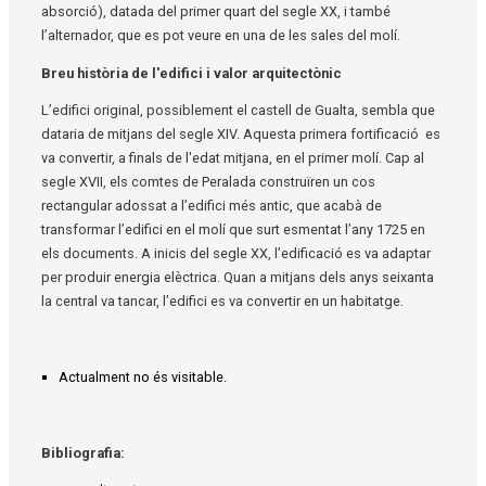
absorció), datada del primer quart del segle XX, i també
l’alternador, que es pot veure en una de les sales del molí.
Breu història de l'edifici i valor arquitectònic
L’edifici original, possiblement el castell de Gualta, sembla que
dataria de mitjans del segle XIV. Aquesta primera fortificació es
va convertir, a finals de l'edat mitjana, en el primer molí. Cap al
segle XVII, els comtes de Peralada construïren un cos
rectangular adossat a l’edifici més antic, que acabà de
transformar l’edifici en el molí que surt esmentat l’any 1725 en
els documents. A inicis del segle XX, l’edificació es va adaptar
per produir energia elèctrica. Quan a mitjans dels anys seixanta
la central va tancar, l’edifici es va convertir en un habitatge.
Actualment no és visitable.
Bibliografia: