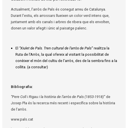
Actualment, l’arròs de Pals és conegut arreu de Catalunya.
Durant l’estiu, els arrossars llueixen un color verd intens que,
juntament amb els canals i arbres de ribera que els envolten,
donen un valor afegit i únic al paisatge palenc.
El
“Xiulet de Pals. Tren cultural de l’arròs de Pals”
realitza la
Ruta de l'Arròs, la qual ofereix al visitant la possibilitat de
conèixer el món del cultiu de l’arròs, des de la sembra fins a la
collita. (a consultar)
Bibliografia:
“Pere Coll i Rigau i la història de l’arròs de Pals (1853-1918)”
de
Josep Pla és la recerca més recent i específica sobre la història
de l’arròs.
www.pals.cat