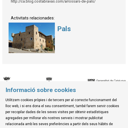
http://ca.blog.costabravas.com/arrossars-de-pals/
Activitats relacionades:
Pals
Informació sobre cookies
© Museu de la Mediterrània
Utilitzem cookies pròpies i de tercers per al correcte funcionament del
C. d'Ullà, 27-31 | 17257 Torroella de Montgrí
lloc web, i si ens dona el seu consentiment, també farem servir cookies
Tel. 972 755 180 a/e: info@museudelamediterrania.cat
per recopilar dades de les seves visites per obtenir estadístiques
agregades per millorar els nostres serveis i mostrar publicitat
relacionada amb les seves preferències a partir dels seus hàbits de