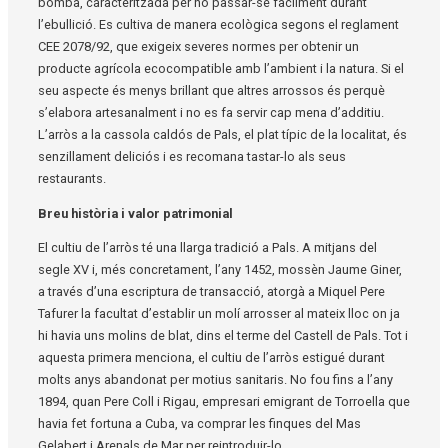
bomba, caracteritzada per no passar-se fàcilment durant
l’ebullició. Es cultiva de manera ecològica segons el reglament
CEE 2078/92, que exigeix severes normes per obtenir un
producte agrícola ecocompatible amb l’ambient i la natura. Si el
seu aspecte és menys brillant que altres arrossos és perquè
s’elabora artesanalment i no es fa servir cap mena d’additiu.
L’arròs a la cassola caldós de Pals, el plat típic de la localitat, és
senzillament deliciós i es recomana tastar-lo als seus
restaurants.
Breu història i valor patrimonial
El cultiu de l’arròs té una llarga tradició a Pals. A mitjans del
segle XV i, més concretament, l’any 1452, mossèn Jaume Giner,
a través d’una escriptura de transacció, atorgà a Miquel Pere
Tafurer la facultat d’establir un molí arrosser al mateix lloc on ja
hi havia uns molins de blat, dins el terme del Castell de Pals. Tot i
aquesta primera menciona, el cultiu de l’arròs estigué durant
molts anys abandonat per motius sanitaris. No fou fins a l’any
1894, quan Pere Coll i Rigau, empresari emigrant de Torroella que
havia fet fortuna a Cuba, va comprar les finques del Mas
Gelabert i Arenals de Mar per reintroduir-lo.