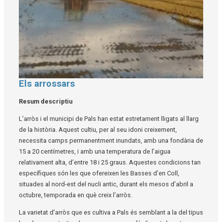
Els arrossars
Diapositiva 1 de 1
Resum descriptiu
L’arròs i el municipi de Pals han estat estretament lligats al llarg
de la història. Aquest cultiu, per al seu idoni creixement,
necessita camps permanentment inundats, amb una fondària de
15 a 20 centímetres, i amb una temperatura de l’aigua
relativament alta, d’entre 18 i 25 graus. Aquestes condicions tan
específiques són les que ofereixen les Basses d’en Coll,
situades al nord-est del nucli antic, durant els mesos d’abril a
octubre, temporada en què creix l’arròs.
La varietat d’arròs que es cultiva a Pals és semblant a la del tipus