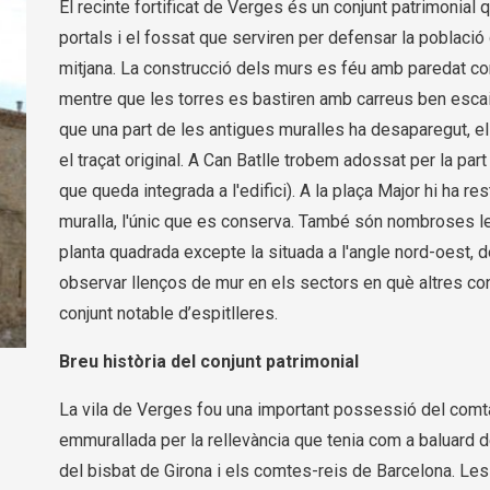
El recinte fortificat de Verges és un conjunt patrimonial qu
portals i el fossat que serviren per defensar la població
mitjana. La construcció dels murs es féu amb paredat co
mentre que les torres es bastiren amb carreus ben escai
que una part de les antigues muralles ha desaparegut, 
el traçat original. A Can Batlle trobem adossat per la par
que queda integrada a l'edifici). A la plaça Major hi ha res
muralla, l'únic que es conserva. També són nombroses les
planta quadrada excepte la situada a l'angle nord-oest, d
observar llenços de mur en els sectors en què altres con
conjunt notable d’espitlleres.
Breu història del conjunt patrimonial
La vila de Verges fou una important possessió del comt
emmurallada per la rellevància que tenia com a baluard d
del bisbat de Girona i els comtes-reis de Barcelona. Les 