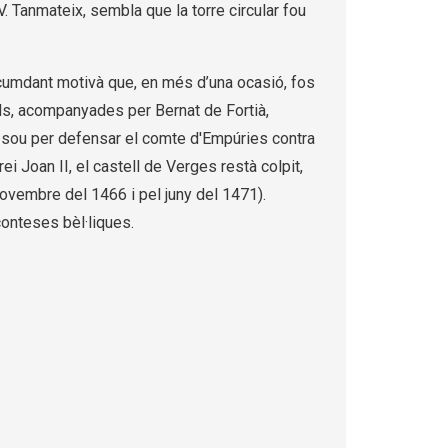
V. Tanmateix, sembla que la torre circular fou
ircumdant motivà que, en més d’una ocasió, fos
als, acompanyades per Bernat de Fortià,
a sou per defensar el comte d'Empúries contra
rei Joan II, el castell de Verges restà colpit,
novembre del 1466 i pel juny del 1471).
conteses bèl·liques.