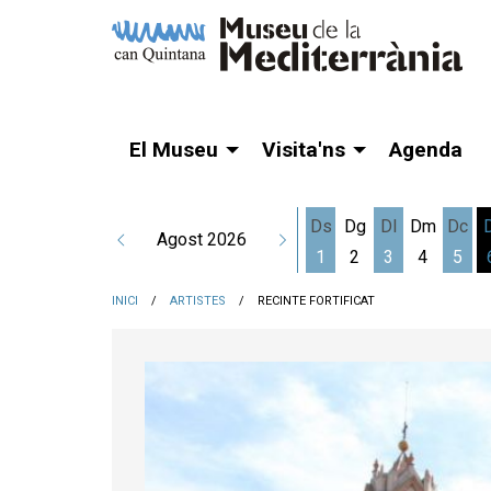
El Museu
Visita'ns
Agenda
Ds
Dg
Dl
Dm
Dc
Agost 2026
1
2
3
4
5
Dissabte 1 d'agost
Dilluns 3 d'a
Dime
INICI
ARTISTES
RECINTE FORTIFICAT