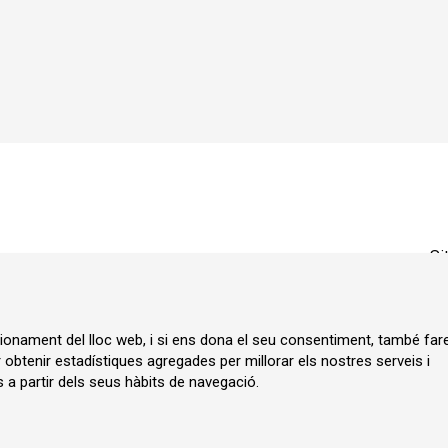
Si
ncionament del lloc web, i si ens dona el seu consentiment, també fa
r obtenir estadístiques agregades per millorar els nostres serveis i
 a partir dels seus hàbits de navegació.
ia.cat