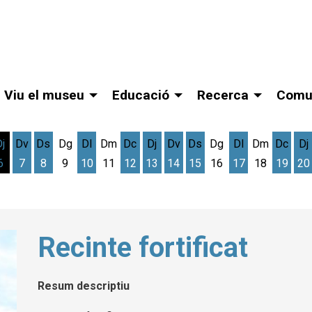
Viu el museu
Educació
Recerca
Comu
Dj
Dv
Ds
Dg
Dl
Dm
Dc
Dj
Dv
Ds
Dg
Dl
Dm
Dc
Dj
6
7
8
9
10
11
12
13
14
15
16
17
18
19
20
gost
cres 5 d'agost
Dijous 6 d'agost
Divendres 7 d'agost
Dissabte 8 d'agost
Dilluns 10 d'agost
Dimecres 12 d'agost
Dijous 13 d'agost
Divendres 14 d'agost
Dissabte 15 d'agost
Dilluns 17 d'ag
Dimec
D
Recinte fortificat
Resum descriptiu