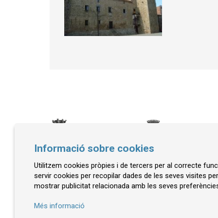
Informació sobre cookies
Utilitzem cookies pròpies i de tercers per al correcte fu
© Museu de la Mediterrània
servir cookies per recopilar dades de les seves visites pe
mostrar publicitat relacionada amb les seves preferències
C. d'Ullà, 27-31 | 17257 Torroella de Montgrí
Tel. 972 755 180 a/e: info@museudelamediterran
Més informació