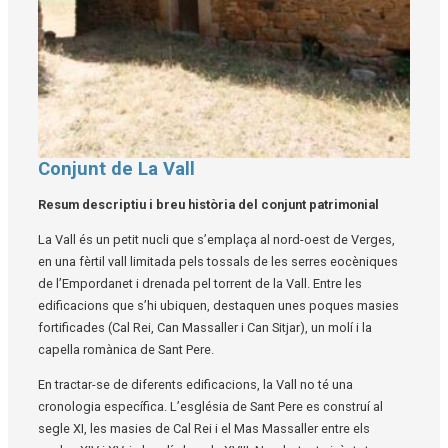
Conjunt de La Vall
Diapositiva 1 de 1
Resum descriptiu i breu història del conjunt patrimonial
La Vall és un petit nucli que s’emplaça al nord-oest de Verges,
en una fèrtil vall limitada pels tossals de les serres eocèniques
de l’Empordanet i drenada pel torrent de la Vall. Entre les
edificacions que s’hi ubiquen, destaquen unes poques masies
fortificades (Cal Rei, Can Massaller i Can Sitjar), un molí i la
capella romànica de Sant Pere.
En tractar-se de diferents edificacions, la Vall no té una
cronologia específica. L’església de Sant Pere es construí al
segle XI, les masies de Cal Rei i el Mas Massaller entre els