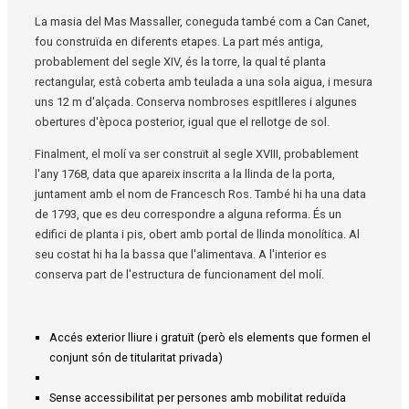
La masia del Mas Massaller, coneguda també com a Can Canet,
fou construïda en diferents etapes. La part més antiga,
probablement del segle XIV, és la torre, la qual té planta
rectangular, està coberta amb teulada a una sola aigua, i mesura
uns 12 m d'alçada. Conserva nombroses espitlleres i algunes
obertures d'època posterior, igual que el rellotge de sol.
Finalment, el molí va ser construït al segle XVIII, probablement
l'any 1768, data que apareix inscrita a la llinda de la porta,
juntament amb el nom de Francesch Ros. També hi ha una data
de 1793, que es deu correspondre a alguna reforma. És un
edifici de planta i pis, obert amb portal de llinda monolítica. Al
seu costat hi ha la bassa que l'alimentava. A l'interior es
conserva part de l'estructura de funcionament del molí.
Accés exterior lliure i gratuït (però els elements que formen el
conjunt són de titularitat privada)
Sense accessibilitat per persones amb mobilitat reduïda