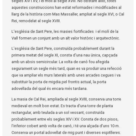
segles XIV i XV, i el molí al segle XVIII. No obstant això, totes
aquestes construccions han estat reformades i modificades al
llarg de la història com Mas Massaller, ampliat al segle XVI, o Cal
Rei, remodelat al segle XVIII.
L'església de Sant Pere, les masies fortificades i el molí de la
Vall formen un conjunt amb un alt valor històric i arquitectònic.
L’església de Sant Pere, construïda probablement durant la
primera meitat del segle XI, consta d'una nau única, capçada
amb un absis semicircular. La volta de canó fou afegida
segurament un segle més tard, quan es va produir una refecció
que va ampliar els murs laterals amb unes arcades cegues i va
substituir la porta de migdia pel frontis actual, la porta
adovellada del qual és encara més tardana.
La masia de Cal Rei, ampliada al segle XVIII, conserva una torre
medieval en molt bon estat. Es tracta d’una torre de planta
rectangular, amb teulada a un sol vessant, construïda
probablement entre els segles XIV i XV. Consta de dos pisos,
l'inferior cobert amb volta de canó, i té una alçada d'uns 10 m.
Conserva un portal adovellat de mig punt i diverses espitlleres.