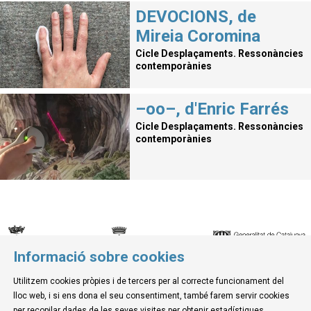
DEVOCIONS, de
Mireia Coromina
Cicle Desplaçaments. Ressonàncies
contemporànies
–oo–, d'Enric Farrés
Cicle Desplaçaments. Ressonàncies
contemporànies
Informació sobre cookies
© Museu de la Mediterrània
Utilitzem cookies pròpies i de tercers per al correcte funcionament del
C. d'Ullà, 27-31 | 17257 Torroella de Montgrí
lloc web, i si ens dona el seu consentiment, també farem servir cookies
Tel. 972 755 180 a/e: info@museudelamediterrania.cat
per recopilar dades de les seves visites per obtenir estadístiques