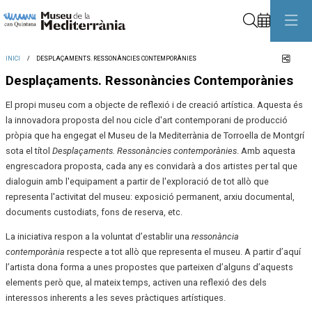
Cerca
Comp
INICI
DESPLAÇAMENTS. RESSONÀNCIES CONTEMPORÀNIES
Desplaçaments. Ressonàncies Contemporànies
El propi museu com a objecte de reflexió i de creació artística. Aquesta és
la innovadora proposta del nou cicle d'art contemporani de producció
pròpia que ha engegat el Museu de la Mediterrània de Torroella de Montgrí
sota el títol
Desplaçaments. Ressonàncies contemporànies
. Amb aquesta
engrescadora proposta, cada any es convidarà a dos artistes per tal que
dialoguin amb l'equipament a partir de l'exploració de tot allò que
representa l'activitat del museu: exposició permanent, arxiu documental,
documents custodiats, fons de reserva, etc.
La iniciativa respon a la voluntat d’establir una
ressonància
contemporània
respecte a tot allò que representa el museu. A partir d’aquí
l’artista dona forma a unes propostes que parteixen d’alguns d’aquests
elements però que, al mateix temps, activen una reflexió des dels
interessos inherents a les seves pràctiques artístiques.