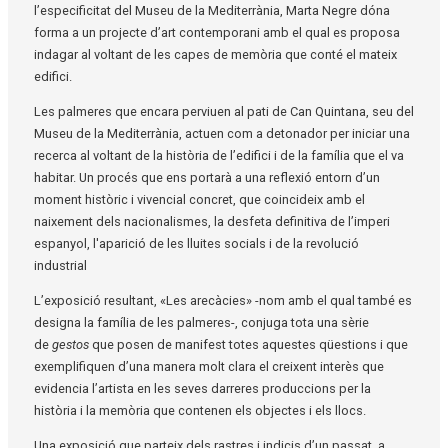
l’especificitat del Museu de la Mediterrània, Marta Negre dóna
forma a un projecte d’art contemporani amb el qual es proposa
indagar al voltant de les capes de memòria que conté el mateix
edifici.
Les palmeres que encara perviuen al pati de Can Quintana, seu del
Museu de la Mediterrània, actuen com a detonador per iniciar una
recerca al voltant de la història de l’edifici i de la família que el va
habitar. Un procés que ens portarà a una reflexió entorn d’un
moment històric i vivencial concret, que coincideix amb el
naixement dels nacionalismes, la desfeta definitiva de l’imperi
espanyol, l'aparició de les lluites socials i de la revolució
industrial
L’exposició resultant, «Les arecàcies» -nom amb el qual també es
designa la família de les palmeres-, conjuga tota una sèrie
de
gestos
que posen de manifest totes aquestes qüestions i que
exemplifiquen d’una manera molt clara el creixent interès que
evidencia l’artista en les seves darreres produccions per la
història i la memòria que contenen els objectes i els llocs.
Una exposició que parteix dels rastres i indicis d’un passat, a