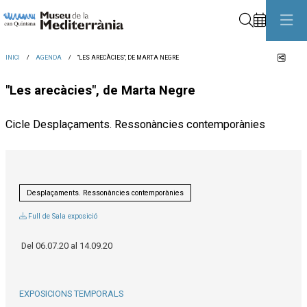
Cerca
Comp
INICI
AGENDA
"LES ARECÀCIES", DE MARTA NEGRE
"Les arecàcies", de Marta Negre
Cicle Desplaçaments. Ressonàncies contemporànies
Desplaçaments. Ressonàncies contemporànies
Full de Sala exposició
Del 06.07.20 al 14.09.20
EXPOSICIONS TEMPORALS