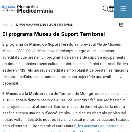
Cerca
Comp
INICI
EL PROGRAMA MUSEU DE SUPORT TERRITORIAL
El programa Museu de Suport Territorial
El programa de
Museu de Suport Territorial
previst al
Pla de Museus
Museus 2030. Pla de Museus de Catalunya
integra aquells museus
acreditats que presten un programa de serveis de suport a equipaments
patrimonials bàsics i béns culturals existents en un àmbit territorial. Poden
esdevenir MST els museus acreditats amb voluntat de prestar les funcions
de suport a d’altres equipaments, i amb una trajectòria que avali la seva
capacitat.
El
Museu de la Mediterrània
de Torroella de Montgrí, des dels seus inicis
el 1983 sota la denominació de
Museu del Montgrí i del Baix Ter
, ha tingut
un projecte encarat al territori. Som un museu de territori que en la nostra
essència tenim una visió d’acció àmplia, i un discurs obert als pobles del
nostre voltant. Des dels nostres inicis han estat moltes les accions teixides
amb el territori. El lligam amb el Parc Natural,
les activitats educatives
,
el