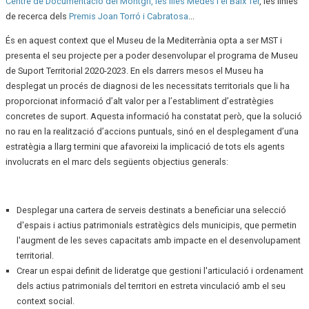
Centre de Documentació del Montgrí, les illes Medes i el Baix Ter
, les línies
de recerca dels
Premis Joan Torró i Cabratosa
...
És en aquest context que el Museu de la Mediterrània opta a ser MST i
presenta el seu projecte per a poder desenvolupar el programa de Museu
de Suport Territorial 2020-2023. En els darrers mesos el Museu ha
desplegat un procés de diagnosi de les necessitats territorials que li ha
proporcionat informació d’alt valor per a l’establiment d’estratègies
concretes de suport. Aquesta informació ha constatat però, que la solució
no rau en la realització d’accions puntuals, sinó en el desplegament d’una
estratègia a llarg termini que afavoreixi la implicació de tots els agents
involucrats en el marc dels següents objectius generals:
Desplegar una cartera de serveis destinats a beneficiar una selecció
d'espais i actius patrimonials estratègics dels municipis, que permetin
l'augment de les seves capacitats amb impacte en el desenvolupament
territorial.
Crear un espai definit de lideratge que gestioni l'articulació i ordenament
dels actius patrimonials del territori en estreta vinculació amb el seu
context social.