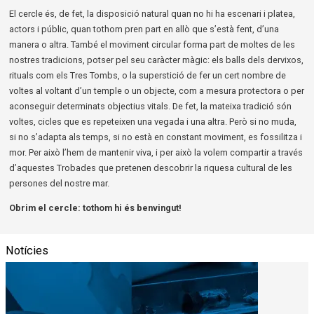
El cercle és, de fet, la disposició natural quan no hi ha escenari i platea,
actors i públic, quan tothom pren part en allò que s’està fent, d’una
manera o altra. També el moviment circular forma part de moltes de les
nostres tradicions, potser pel seu caràcter màgic: els balls dels dervixos,
rituals com els Tres Tombs, o la superstició de fer un cert nombre de
voltes al voltant d’un temple o un objecte, com a mesura protectora o per
aconseguir determinats objectius vitals. De fet, la mateixa tradició són
voltes, cicles que es repeteixen una vegada i una altra. Però si no muda,
si no s’adapta als temps, si no està en constant moviment, es fossilitza i
mor. Per això l’hem de mantenir viva, i per això la volem compartir a través
d’aquestes Trobades que pretenen descobrir la riquesa cultural de les
persones del nostre mar.
Obrim el cercle: tothom hi és benvingut!
Notícies