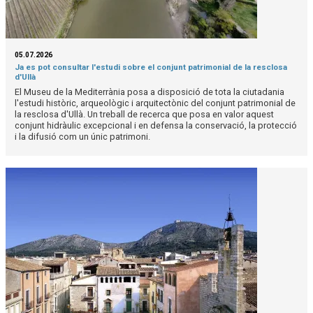
05.07.2026
Ja es pot consultar l'estudi sobre el conjunt patrimonial de la resclosa
d'Ullà
El Museu de la Mediterrània posa a disposició de tota la ciutadania
l'estudi històric, arqueològic i arquitectònic del conjunt patrimonial de
la resclosa d'Ullà. Un treball de recerca que posa en valor aquest
conjunt hidràulic excepcional i en defensa la conservació, la protecció
i la difusió com un únic patrimoni.