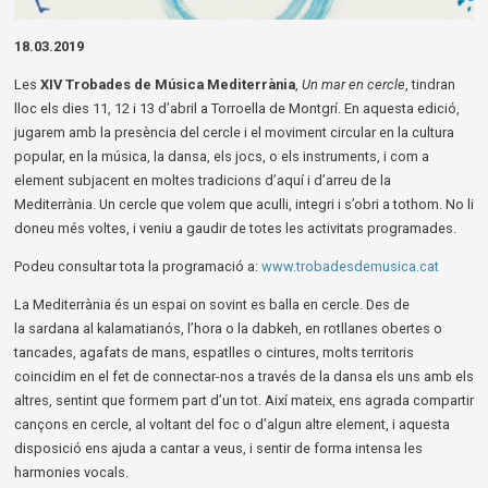
Diapositiva 1 de 1
18.03.2019
Les
XIV Trobades de Música Mediterrània
,
Un mar en cercle
, tindran
lloc els dies 11, 12 i 13 d’abril a Torroella de Montgrí. En aquesta edició,
jugarem amb la presència del cercle i el moviment circular en la cultura
popular, en la música, la dansa, els jocs, o els instruments, i com a
element subjacent en moltes tradicions d’aquí i d’arreu de la
Mediterrània. Un cercle que volem que aculli, integri i s’obri a tothom. No li
doneu més voltes, i veniu a gaudir de totes les activitats programades.
Podeu consultar tota la programació a:
www.trobadesdemusica.cat
La Mediterrània és un espai on sovint es balla en cercle. Des de
la sardana al kalamatianós, l’hora o la dabkeh, en rotllanes obertes o
tancades, agafats de mans, espatlles o cintures, molts territoris
coincidim en el fet de connectar-nos a través de la dansa els uns amb els
altres, sentint que formem part d’un tot. Així mateix, ens agrada compartir
cançons en cercle, al voltant del foc o d’algun altre element, i aquesta
disposició ens ajuda a cantar a veus, i sentir de forma intensa les
harmonies vocals.