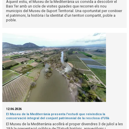
Aquest estiu, el Museu de la Mediterrània us convida a descobrir el
Baix Ter amb un cicle de visites guiades que recorren els nou
municipis del Museu de Suport Territorial. Una oportunitat per conèixer
el patrimoni, la història i la identitat d'un territori compartit, poble a
poble.
12.06.2026
El Museu de la Mediterrània presenta l'estudi que reivindica la
conservació integral del conjunt patrimonial de la resclosa d'Ullà
El Museu de la Mediterrània acollirà el proper divendres 3 de juliol a les
19 h la presentació pública de l'Estudi històric, arqueològic i...