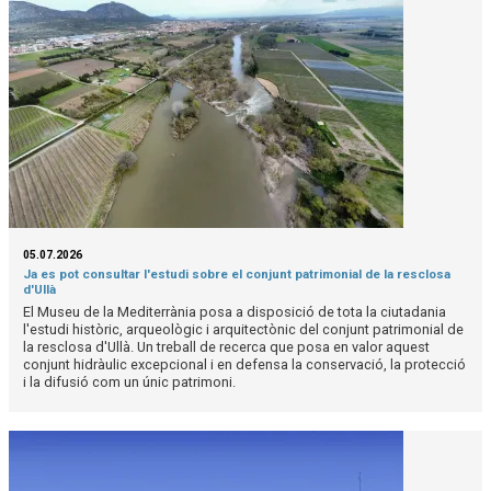
05.07.2026
Ja es pot consultar l'estudi sobre el conjunt patrimonial de la resclosa
d'Ullà
El Museu de la Mediterrània posa a disposició de tota la ciutadania
l'estudi històric, arqueològic i arquitectònic del conjunt patrimonial de
la resclosa d'Ullà. Un treball de recerca que posa en valor aquest
conjunt hidràulic excepcional i en defensa la conservació, la protecció
i la difusió com un únic patrimoni.