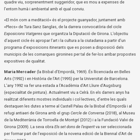
quadre viu, sorprenentment suggeridor, que es mou a expenses de
l’entorn humà i ambiental amb el qual conviu.
«El món com a meditació» és el projecte guanyador, juntament amb
«Plecs» de Tura Sanz Sanglas, de la darrera convocatòria del cicle
Exposicions Viatgeres
que organitza la Diputació de Girona. L’objectiu
d’aquest cicle és apropar l’art i la cultura a la ciutadania a partir d’un
programa d’exposicions itinerants que es posen a disposició dels
municipis de les comarques gironines per tal de fer-los arribar propostes
expositives de qualitat.
Maria Mercader
(la Bisbal d’Empordà, 1969). És llicenciada en Belles
Arts (1992) i en Història de l’Art (1995) per la Universitat de Barcelona.
L’any 1992 va fer una estada a l’Acadèmia d’Art Lliure d’Augsburg
(especialitat de pintura). Actualment viu a Celrà. En els darrers anys ha
realitzat diferents mostres individuals i col·lectives, d’entre les quals
destaquen les dutes a terme al Castell Palau de la Bisbal d’Empordà i al
refugi antiaeri de Girona amb el grup
Cercle de Conversa
(2018), al Museu
de la Mediterrània de Torroella de Montgrí (2012) i a la Fundació Valvi de
Girona (2009). La seva obra
Els set dons de l’esperit
va ser seleccionada
per formar part de l’exposició de la novena edició de la Biennal d’Art de