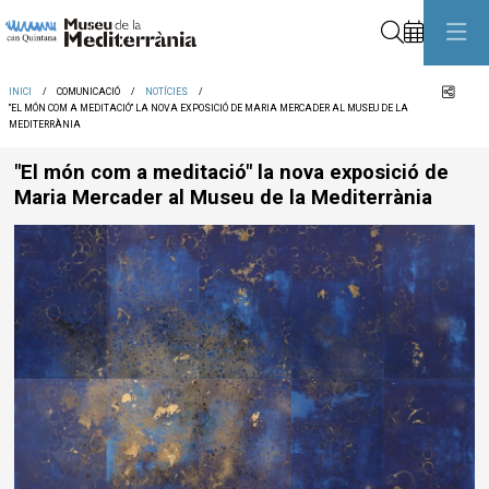
Cerca
Comp
INICI
COMUNICACIÓ
NOTÍCIES
"EL MÓN COM A MEDITACIÓ" LA NOVA EXPOSICIÓ DE MARIA MERCADER AL MUSEU DE LA
MEDITERRÀNIA
"El món com a meditació" la nova exposició de
Maria Mercader al Museu de la Mediterrània