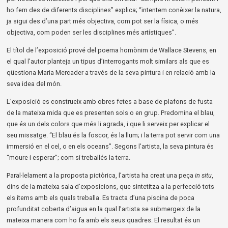
ho fem des de diferents disciplines” explica; “intentem conèixer la natura,
ja sigui des d’una part més objectiva, com pot ser la física, o més
objectiva, com poden ser les disciplines més artístiques”.
El títol de l’exposició prové del poema homònim de Wallace Stevens, en
el qual l’autor planteja un tipus d’interrogants molt similars als que es
qüestiona Maria Mercader a través de la seva pintura i en relació amb la
seva idea del món.
L’exposició es construeix amb obres fetes a base de plafons de fusta
de la mateixa mida que es presenten sols o en grup. Predomina el blau,
que és un dels colors que més li agrada, i que li serveix per explicar el
seu missatge. “El blau és la foscor, és la llum; i la terra pot servir com una
immersió en el cel, o en els oceans”. Segons l’artista, la seva pintura és
“moure i esperar”; com si treballés la terra.
Paral·lelament a la proposta pictòrica, l’artista ha creat una peça
in situ
,
dins de la mateixa sala d’exposicions, que sintetitza a la perfecció tots
els ítems amb els quals treballa.
Es tracta d’una piscina de poca
profunditat coberta d’aigua en la qual l’artista se submergeix de la
mateixa manera com ho fa amb els seus quadres. El resultat és un