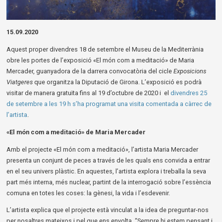
Diapositiva 1 de 1
15.09.2020
Aquest proper divendres 18 de setembre el Museu de la Mediterrània
obre les portes de l’exposició «El món com a meditació» de Maria
Mercader, guanyadora de la darrera convocatòria del cicle
Exposicions
Viatgeres
que organitza la Diputació de Girona. L’exposició es podrà
visitar de manera gratuïta fins al 19 d’octubre de 2020 i el
divendres 25
de setembre a les 19 h s’ha programat una visita comentada a càrrec de
l’artista
.
«El món com a meditació» de Maria Mercader
Amb el projecte «El món com a meditació», l’artista Maria Mercader
presenta un conjunt de peces a través de les quals ens convida a entrar
en el seu univers plàstic. En aquestes, l’artista explora i treballa la seva
part més interna, més nuclear, partint de la interrogació sobre l’essència
comuna en totes les coses: la gènesi, la vida i l’esdevenir.
L’artista explica que el projecte està vinculat a la idea de preguntar-nos
per nosaltres mateixos i pel que ens envolta. “Sempre hi estem pensant i