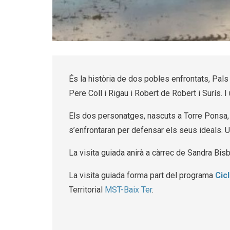
Diapositiva 1 de 2: La guerra de l'arròs
És la història de dos pobles enfrontats, Pals
Pere Coll i Rigau i Robert de Robert i Surís. I
Els dos personatges, nascuts a Torre Ponsa, un 
s’enfrontaran per defensar els seus ideals. Un
La visita guiada anirà a càrrec de Sandra Bisb
La visita guiada forma part del programa 
Cic
Territorial 
MST-Baix Ter
. 