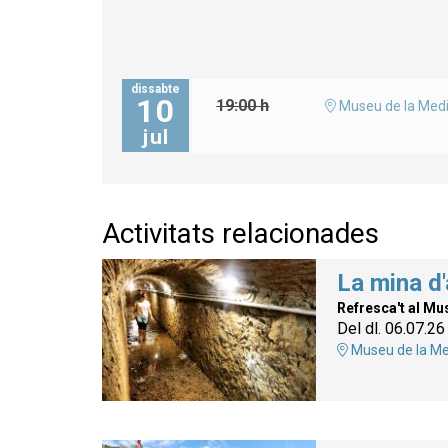
dissabte
10
19:00 h
Museu de la Medi
jul
Activitats relacionades
La mina d'
Refresca't al Mu
Del dl. 06.07.26
Museu de la Me