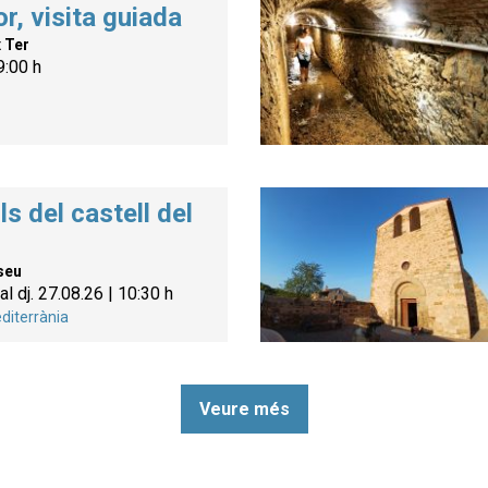
r, visita guiada
x Ter
9:00 h
ls del castell del
seu
al dj. 27.08.26
|
10:30 h
diterrània
Veure més