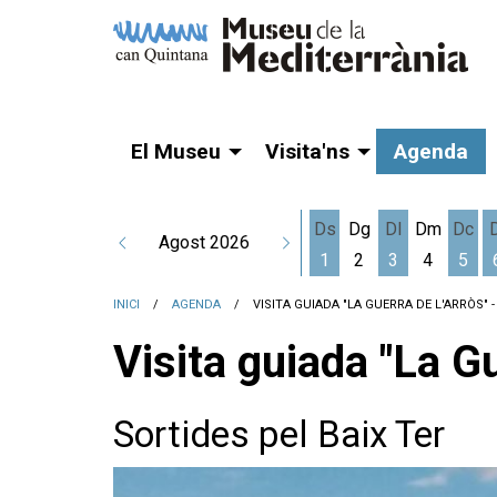
El Museu
Visita'ns
Agenda
Ds
Dg
Dl
Dm
Dc
Agost 2026
1
2
3
4
5
Dissabte 1 d'agost
Dilluns 3 d'a
Dime
INICI
AGENDA
VISITA GUIADA "LA GUERRA DE L'ARRÒS"
Visita guiada "La Gu
Sortides pel Baix Ter