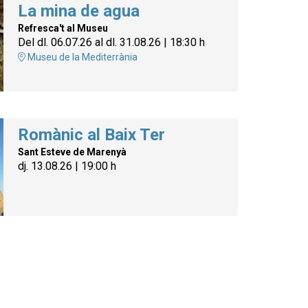
La mina de agua
Refresca't al Museu
Del dl. 06.07.26
al dl. 31.08.26
|
18:30 h
Museu de la Mediterrània
Romànic al Baix Ter
Sant Esteve de Marenyà
dj. 13.08.26
|
19:00 h