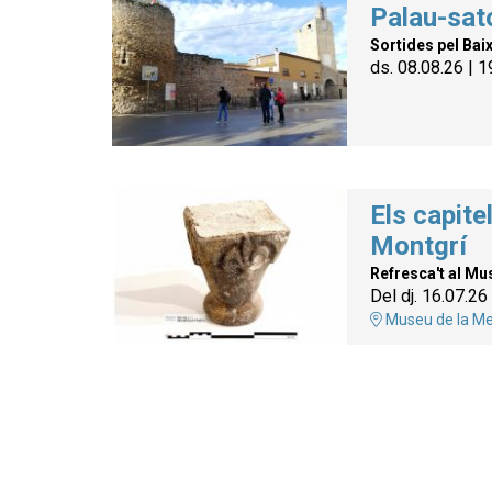
Palau-sato
Sortides pel Bai
ds. 08.08.26
|
1
Els capitel
Montgrí
Refresca't al Mu
Del dj. 16.07.26
Museu de la Me