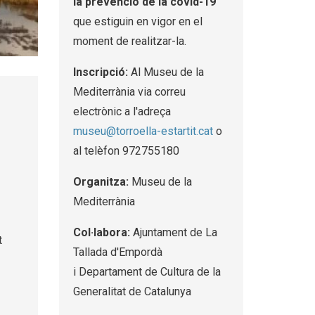
la prevenció de la covid-19
que estiguin en vigor en el
moment de realitzar-la.
Inscripció:
Al Museu de la
Mediterrània via correu
electrònic a l'adreça
museu@torroella-estartit.cat
o
al telèfon 972755180
Organitza:
Museu de la
Mediterrània
Col·labora:
Ajuntament de La
 
Tallada d'Empordà
i Departament de Cultura de la
Generalitat de Catalunya