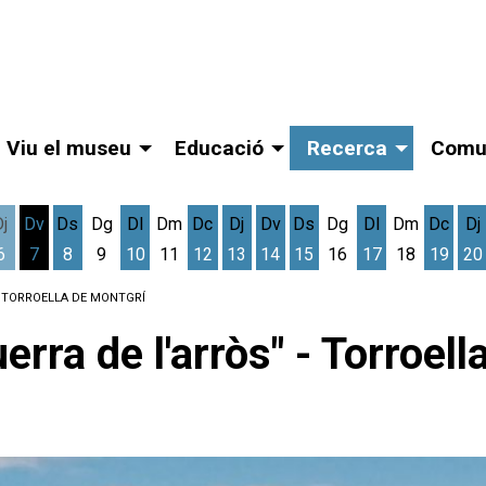
Viu el museu
Educació
Recerca
Comu
Dj
Dv
Ds
Dg
Dl
Dm
Dc
Dj
Dv
Ds
Dg
Dl
Dm
Dc
Dj
6
7
8
9
10
11
12
13
14
15
16
17
18
19
20
gost
cres 5 d'agost
Dijous 6 d'agost
Divendres 7 d'agost
Dissabte 8 d'agost
Dilluns 10 d'agost
Dimecres 12 d'agost
Dijous 13 d'agost
Divendres 14 d'agost
Dissabte 15 d'agost
Dilluns 17 d'ag
Dimec
D
 - TORROELLA DE MONTGRÍ
erra de l'arròs" - Torroel