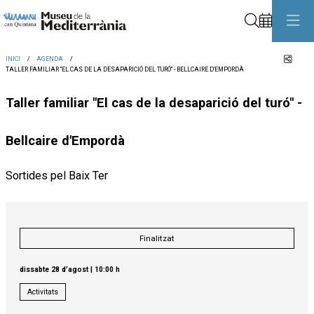
Cerca
Comp
INICI
AGENDA
TALLER FAMILIAR "EL CAS DE LA DESAPARICIÓ DEL TURÓ" - BELLCAIRE D'EMPORDÀ
Taller familiar "El cas de la desaparició del turó" -
Bellcaire d'Empordà
Sortides pel Baix Ter
Finalitzat
dissabte 28 d’agost
|
10:00 h
Activitats