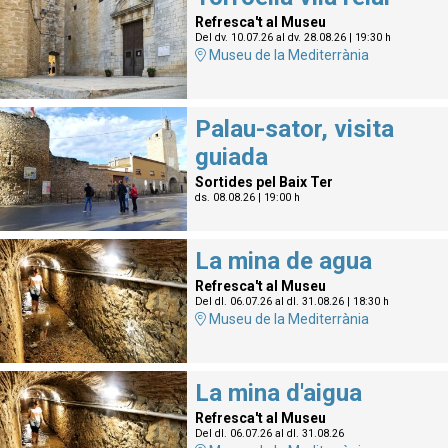
Refresca't al Museu
Del dv. 10.07.26
al dv. 28.08.26
|
19:30 h
Museu de la Mediterrània
Palau-sator, visita
guiada
Sortides pel Baix Ter
ds. 08.08.26
|
19:00 h
La mina de agua
Refresca't al Museu
Del dl. 06.07.26
al dl. 31.08.26
|
18:30 h
Museu de la Mediterrània
La mina d'aigua
Refresca't al Museu
Del dl. 06.07.26
al dl. 31.08.26