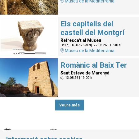
Museu de la Mediterrània
Els capitells del
castell del Montgrí
Refresca't al Museu
Del dj. 16.07.26
al dj. 27.08.26
|
10:30 h
Museu de la Mediterrània
Romànic al Baix Ter
Sant Esteve de Marenyà
dj. 13.08.26
|
19:00 h
Veure més