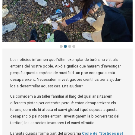
Diapositiva 2 de 4: Activitat educativa El cas de la desaparició del turó | © M
Les notícies informen que l’últim exemplar de turó s’ha vist als 
entorns del nostre poble. Això significa que haurem d’investigar 
perquè aquesta espècie de mustèlid tan poc coneguda està 
desapareixent. Necessitem investigadors científics per a ajudar-
los a desentrellar aquest cas. Ens ajudeu?
Us convidem a un taller familiar al llarg del qual analitzarem 
diferents pistes per entendre perquè estan desapareixent els 
turons, com els hi 
afecta el canvi global i què suposa aquesta 
desaparició pel nostre entorn . Investigarem la biodiversitat del 
territori, les espècies invasores i el canvi climàtic.
La visita guiada forma part del programa
Cicle de "Sortides pel