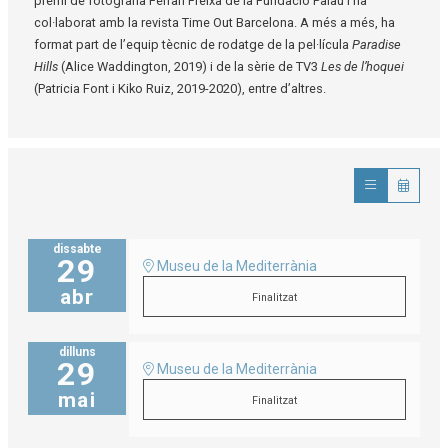
premi de fotografia Ferran Freixa de la Fundació Palau i ha
col·laborat amb la revista Time Out Barcelona. A més a més, ha
format part de l’equip tècnic de rodatge de la pel·lícula
Paradise
Hills
(Alice Waddington, 2019) i de la sèrie de TV3
Les de l’hoquei
(Patricia Font i Kiko Ruiz, 2019-2020), entre d’altres.
dissabte
29
Museu de la Mediterrània
abr
Finalitzat
dilluns
29
Museu de la Mediterrània
mai
Finalitzat