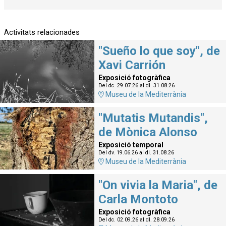
Activitats relacionades
"Sueño lo que soy", de
Xavi Carrión
Exposició fotogràfica
Del dc. 29.07.26
al dl. 31.08.26
Museu de la Mediterrània
"Mutatis Mutandis",
de Mònica Alonso
Exposició temporal
Del dv. 19.06.26
al dl. 31.08.26
Museu de la Mediterrània
"On vivia la Maria", de
Carla Montoto
Exposició fotogràfica
Del dc. 02.09.26
al dl. 28.09.26