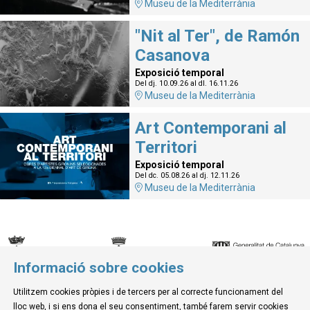
Museu de la Mediterrània
"Nit al Ter", de Ramón
Casanova
Exposició temporal
Del dj. 10.09.26
al dl. 16.11.26
Museu de la Mediterrània
Art Contemporani al
Territori
Exposició temporal
Del dc. 05.08.26
al dj. 12.11.26
Museu de la Mediterrània
Informació sobre cookies
© Museu de la Mediterrània
Utilitzem cookies pròpies i de tercers per al correcte funcionament del
C. d'Ullà, 27-31 | 17257 Torroella de Montgrí
lloc web, i si ens dona el seu consentiment, també farem servir cookies