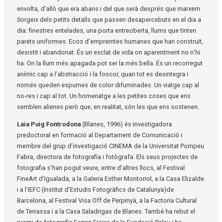
envolta, d’allò que era abans i del que serà després que marxem.
Sorgeix dels petits detalls que passen desapercebuts en el dia a
dia: finestres entelades, una porta entreoberta, llums que tinten
parets uniformes. Ecos d’empremtes humanes que han construït,
desistit i abandonat. És un esclat de vida on aparentment no n’hi
ha. On la llum més apagada pot ser la més bella. És un recorregut
anímic cap a l’abstracció i la foscor, quan tot es desintegra i
només queden espurnes de color difuminades. Un viatge cap al
no-res i cap al tot. Un homenatge a les petites coses que ens
semblen alienes però que, en realitat, són les que ens sostenen.
Laia Puig Fontrodona
(Blanes, 1996) és investigadora
predoctoral en formació al Departament de Comunicació i
membre del grup d’investigació CINEMA de la Universitat Pompeu
Fabra, directora de fotografia i fotògrafa. Els seus projectes de
fotografia s’han pogut veure, entre d’altres llocs, al Festival
FineArt d’Igualada, a la Galeria Esther Montoriol, a la Casa Elizalde
i a l’IEFC (Institut d’Estudis Fotogràfics de Catalunya)de
Barcelona, al Festival Visa Off de Perpinyà, a la Factoria Cultural
de Terrassa i a la Casa Saladrigas de Blanes. També ha rebut el