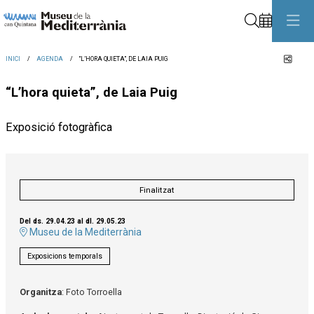
Cerca
Comp
INICI
AGENDA
“L’HORA QUIETA”, DE LAIA PUIG
“L’hora quieta”, de Laia Puig
Exposició fotogràfica
Finalitzat
Del ds. 29.04.23
al dl. 29.05.23
Museu de la Mediterrània
Exposicions temporals
Organitza
: Foto Torroella