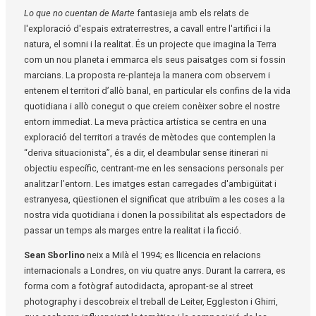
Lo que no cuentan
de Mart
e
fantasieja amb els relats de
l'exploració d'espais extraterrestres, a cavall entre l'artifici i la
natura, el somni i la realitat. És un projecte que imagina la Terra
com un nou planeta i emmarca els seus paisatges com si fossin
marcians. La proposta re-planteja la manera com observem i
entenem el territori d’allò banal, en particular els confins de la vida
quotidiana i allò conegut o que creiem conèixer sobre el nostre
entorn immediat. La meva pràctica artística se centra en una
exploració del territori a través de mètodes que contemplen la
“deriva situacionista”, és a dir, el deambular sense itinerari ni
objectiu específic, centrant-me en les sensacions personals per
analitzar l’entorn. Les imatges estan carregades d'ambigüitat i
estranyesa, qüestionen el significat que atribuïm a les coses a la
nostra vida quotidiana i donen la possibilitat als espectadors de
passar un temps als marges entre la realitat i la ficció.
Sean Sborlino
neix a Milà el 1994; es llicencia en relacions
internacionals a Londres, on viu quatre anys. Durant la carrera, es
forma com a fotògraf autodidacta, apropant-se al street
photography i descobreix el treball de Leiter, Eggleston i Ghirri,