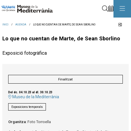
Cerca
Comp
INICI
AGENDA
LO QUE NO CUENTAN DE MARTE, DE SEAN SBORLINO
Lo que no cuentan de Marte, de Sean Sborlino
Exposició fotogràfica
Finalitzat
Del dc. 04.10.23
al dl. 30.10.23
Museu de la Mediterrània
Exposicions temporals
Organitza
: Foto Torroella