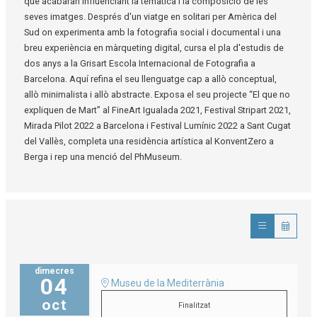
que acabaran influenciant la temàtica i la composició de les
seves imatges. Després d'un viatge en solitari per Amèrica del
Sud on experimenta amb la fotografia social i documental i una
breu experiència en màrqueting digital, cursa el pla d'estudis de
dos anys a la Grisart Escola Internacional de Fotografia a
Barcelona. Aquí refina el seu llenguatge cap a allò conceptual,
allò minimalista i allò abstracte. Exposa el seu projecte “El que no
expliquen de Mart” al FineArt Igualada 2021, Festival Stripart 2021,
Mirada Pilot 2022 a Barcelona i Festival Lumínic 2022 a Sant Cugat
del Vallès, completa una residència artística al KonventZero a
Berga i rep una menció del PhMuseum.
dimecres
04
Museu de la Mediterrània
oct
Finalitzat