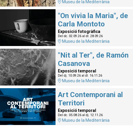
Museu de la Mediterrània
"On vivia la Maria", de
Carla Montoto
Exposició fotogràfica
Del dc. 02.09.26
al dl. 28.09.26
Museu de la Mediterrània
"Nit al Ter", de Ramón
Casanova
Exposició temporal
Del dj. 10.09.26
al dl. 16.11.26
Museu de la Mediterrània
Art Contemporani al
Territori
Exposició temporal
Del dc. 05.08.26
al dj. 12.11.26
Museu de la Mediterrània