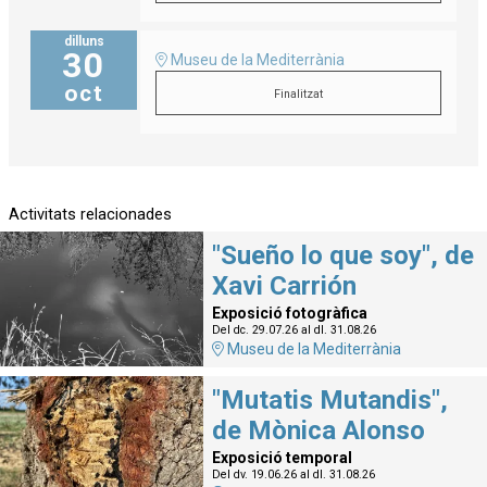
dilluns
30
Museu de la Mediterrània
oct
Finalitzat
Activitats relacionades
"Sueño lo que soy", de
Xavi Carrión
Exposició fotogràfica
Del dc. 29.07.26
al dl. 31.08.26
Museu de la Mediterrània
"Mutatis Mutandis",
de Mònica Alonso
Exposició temporal
Del dv. 19.06.26
al dl. 31.08.26