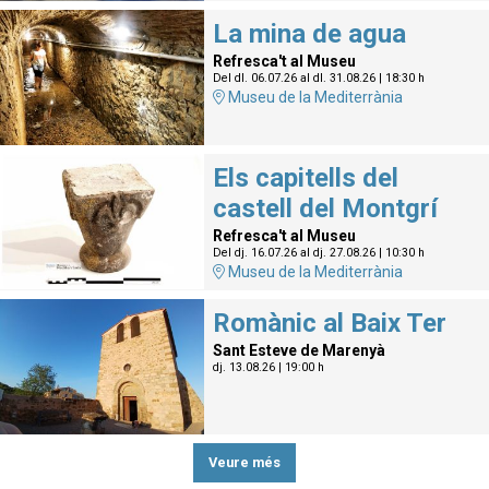
La mina de agua
Refresca't al Museu
Del dl. 06.07.26
al dl. 31.08.26
|
18:30 h
Museu de la Mediterrània
Els capitells del
castell del Montgrí
Refresca't al Museu
Del dj. 16.07.26
al dj. 27.08.26
|
10:30 h
Museu de la Mediterrània
Romànic al Baix Ter
Sant Esteve de Marenyà
dj. 13.08.26
|
19:00 h
Veure més