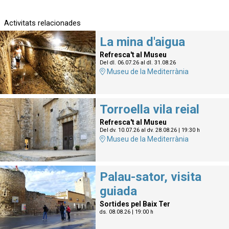
Activitats relacionades
La mina d'aigua
Refresca't al Museu
Del dl. 06.07.26
al dl. 31.08.26
Museu de la Mediterrània
Torroella vila reial
Refresca't al Museu
Del dv. 10.07.26
al dv. 28.08.26
|
19:30 h
Museu de la Mediterrània
Palau-sator, visita
guiada
Sortides pel Baix Ter
ds. 08.08.26
|
19:00 h