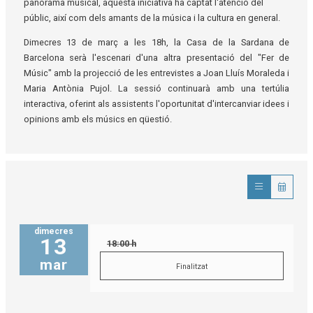
panorama musical, aquesta iniciativa ha captat l'atenció del
públic, així com dels amants de la música i la cultura en general.
Dimecres 13 de març a les 18h, la Casa de la Sardana de
Barcelona serà l'escenari d'una altra presentació del "Fer de
Músic" amb la projecció de les entrevistes a Joan Lluís Moraleda i
Maria Antònia Pujol. La sessió continuarà amb una tertúlia
interactiva, oferint als assistents l'oportunitat d'intercanviar idees i
opinions amb els músics en qüestió.
dimecres
13
18:00 h
mar
Finalitzat